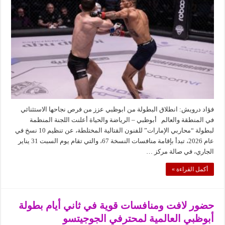
الإمارات”
تدشن
الموسم
الجديد
بالنسخة
(67)
31
يناير
مغلقة
فؤاد درويش: انطلاق البطولة من ابوظبي عزز من فرص نجاحها الاستثنائي
في المنطقة والعالم أبوظبي – الرياضة والحياة أعلنت اللجنة المنظمة
لبطولة “محاربي الإمارات” للفنون القتالية المختلطة، عن تنظيم 10 نسخ في
عام 2026، تبدأ بإقامة منافسات النسخة 67، والتي تقام يوم السبت 31 يناير
الجاري، في صالة مركز …
أكمل القراءة »
حضور لافت ومنافسات قوية في ثاني أيام بطولة
أبوظبي العالمية لمحترفي الجوجيتسو