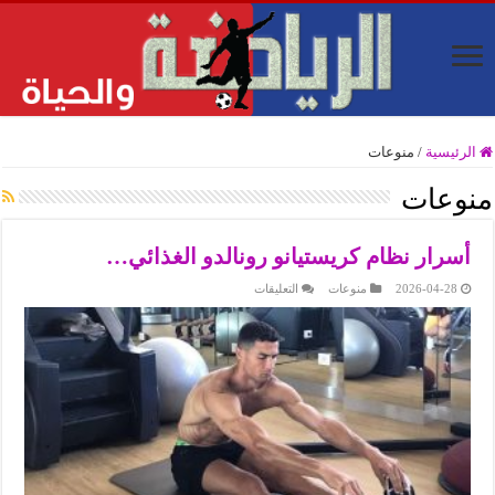
الرئيسية
/
منوعات
منوعات
أسرار نظام كريستيانو رونالدو الغذائي…
على
2026-04-28
منوعات
التعليقات
أسرار
نظام
كريستيانو
رونالدو
الغذائي…
مغلقة