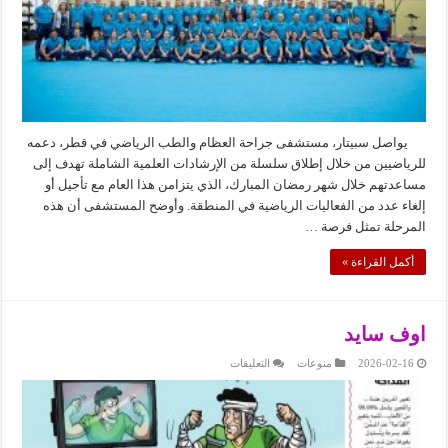
من
سبيتار
لدعم
الرياضيين
خلال
توقف
المنافسات
مغلقة
يواصل سبيتار، مستشفى جراحة العظام والطب الرياضي في قطر، دعمه
للرياضيين من خلال إطلاق سلسلة من الإرشادات العلمية الشاملة تهدف إلى
مساعدتهم خلال شهر رمضان المبارك، الذي يتزامن هذا العام مع تأجيل أو
إلغاء عدد من الفعاليات الرياضية في المنطقة. وأوضح المستشفى أن هذه
المرحلة تمثل فرصة …
أكمل القراءة »
اوف سايد
على
2026-02-16
منوعات
التعليقات
اوف
سايد
مغلقة