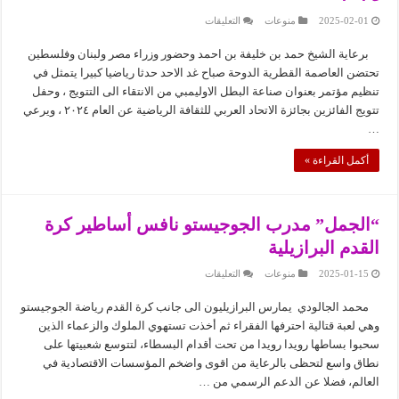
على
2025-02-01
منوعات
التعليقات
الدوحة
تكرم
برعاية الشيخ حمد بن خليفة بن احمد وحضور وزراء مصر ولبنان وفلسطين
نجوم
الثقافة
تحتضن العاصمة القطرية الدوحة صباح غد الاحد حدثا رياضيا كبيرا يتمثل في
الرياضية
العربية
تنظيم مؤتمر بعنوان صناعة البطل الاوليمبي من الانتقاء الى التتويج ، وحفل
للعام
تتويج الفائزين بجائزة الاتحاد العربي للثقافة الرياضية عن العام ٢٠٢٤ ، ويرعي
٢٠٢٤
مغلقة
…
أكمل القراءة »
“الجمل” مدرب الجوجيستو نافس أساطير كرة
القدم البرازيلية
على
2025-01-15
منوعات
التعليقات
“الجمل”
مدرب
محمد الجالودي يمارس البرازيليون الى جانب كرة القدم رياضة الجوجيستو
الجوجيستو
نافس
وهي لعبة قتالية احترفها الفقراء ثم أخذت تستهوي الملوك والزعماء الذين
أساطير
كرة
سحبوا بساطها رويدا رويدا من تحت أقدام البسطاء، لتتوسع شعبيتها على
القدم
نطاق واسع لتحظى بالرعاية من اقوى واضخم المؤسسات الاقتصادية في
البرازيلية
مغلقة
العالم، فضلا عن الدعم الرسمي من …