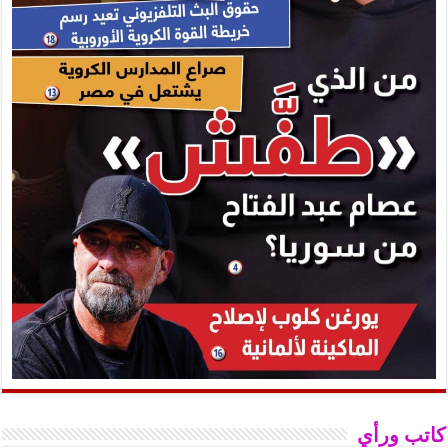
كاتب ورأي