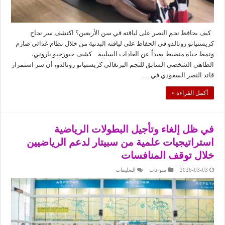
كيف يحافظ نجم النصر على لياقته في سن الأربعين؟ اكتشف سر نجاح
كريستيانو رونالدو في الحفاظ على لياقته البدنية من خلال نظام غذائي صارم
ونمط حياة منضبط بعيداً عن العادات السلبية. كشف جيورجيو باروني،
الطاهي الشخصي السابق للنجم البرتغالي كريستيانو رونالدو، أن سر استمرار
قائد النصر السعودي في …
أكمل القراءة »
في ظل إلغاء وتأجيل البطولات الرياضية
استراتيجيات علمية من سبيتار لدعم الرياضيين
خلال توقف المنافسات
على
2026-03-03
منوعات
التعليقات
في
ظل
إلغاء
وتأجيل
البطولات
الرياضية
استراتيجيات
علمية