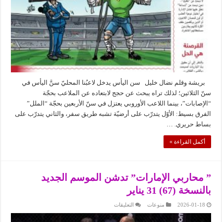
بريشة وقلم نضال خليل سن اليأس يدخل لاعبُنا المحليّ سنَّ اليأس في
سنّ الثلاثين؛ لذلك تراه يبحث عن حجج لابتعاده عن الملاعب بحجّة
“الإصابات”، بينما اللاعب الأوروبي يعتزل في سنّ الأربعين بحجّة “الملل”
الفرق بسيط: الأوّل يتدرّب على أرضيّة تشبه طريق سفر، والثاني يتدرّب على
بساط حريري. …
أكمل القراءة »
” محاربي الإمارات” تدشن الموسم الجديد
بالنسخة (67) 31 يناير
على
2026-01-18
منوعات
التعليقات
”
محاربي