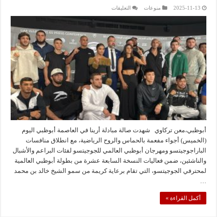
على
2025-11-13
منوعات
التعليقات
حضور
لافت
ومنافسات
قوية
في
ثاني
أيام
بطولة
أبوظبي
العالمية
لمحترفي
الجوجيتسو
مغلقة
أبوظبي،معن تركاوي شهدت صالة مبادلة أرينا في العاصمة أبوظبي اليوم
(الخميس) أجواء مفعمة بالحماس والروح الرياضية، مع انطلاق منافسات
الباراجوجيتسو ومهرجان أبوظبي العالمي للجوجيتسو لفئات البراعم والأشبال
والناشئين، ضمن فعاليات النسخة السابعة عشرة من بطولة أبوظبي العالمية
لمحترفي الجوجيتسو، التي تقام برعاية كريمة من سمو الشيخ خالد بن محمد
…
أكمل القراءة »