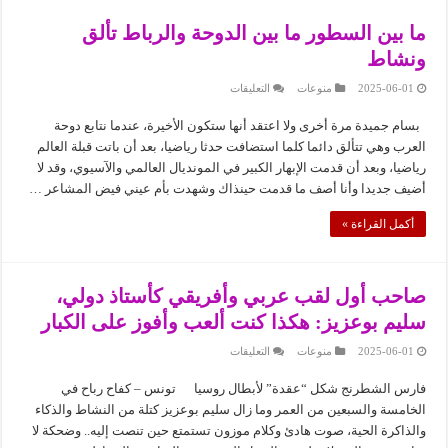
ما بين السطور ما بين الدوحة والرباط تألق
ونشاط
على
2025-06-01
منوعات
التعليقات
ما
بين
بسام جميدة مرة أخرى ولا اعتقد أنها ستكون الأخيرة، عندما نتابع دوحة
السطور
ما
العرب وهي تتألق دائما كلما استضافت حدثا رياضيا، بعد أن باتت قبلة العالم
بين
الدوحة
رياضيا، وبعد أن قدمت الإبهار الكبير في المونديال العالمي والآسيوي، وقد لا
والرباط
أضيف جديدا وأنا أصف ما قدمت حينذاك وشهدت بأم عيني فيض المشاعر …
تألق
ونشاط
مغلقة
أكمل القراءة »
صاحب أول لقب عربي وأفريقي كأستاذ دولي،
سليم بوعزيز: هكذا كنت ألعب وأفوز على الكبار
على
2025-06-01
منوعات
التعليقات
صاحب
أول
فارس الشطرنج شكل “عقدة” لأبطال روسيا تونس – كفاح رباح في
لقب
عربي
الخامسة والسبعين من العمر وما زال سليم بوعزيز كتلة من النشاط والذكاء
وأفريقي
كأستاذ
والذاكرة الحية، صوت هادئ وكلام موزون تستمتع حين تنصت إليه.. وضحكة لا
دولي،