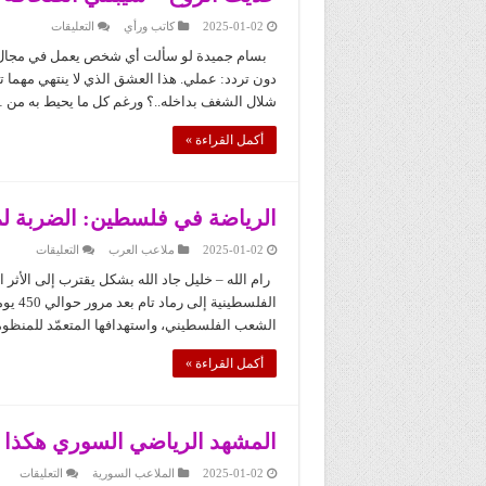
على
2025-01-02
كاتب ورأي
التعليقات
حديث
الروح
بسام جميدة لو سألت أي شخص يعمل في مجال ا
–
دون تردد: عملي. هذا العشق الذي لا ينتهي مهما ت
شيبتني
الصحافة
شلال الشغف بداخله..؟ ورغم كل ما يحيط به من 
مغلقة
أكمل القراءة »
الرياضة في فلسطين: الضربة لم
على
2025-01-02
ملاعب العرب
التعليقات
الرياضة
في
فلسطين
الفلس
الضربة
لم
الشعب الفلسطيني، واستهدافها المتعمّد للمنظومة
تقتل
الجسد
الحالم
أكمل القراءة »
مغلقة
المشهد الرياضي السوري هكذا ك
على
2025-01-02
الملاعب السورية
التعليقات