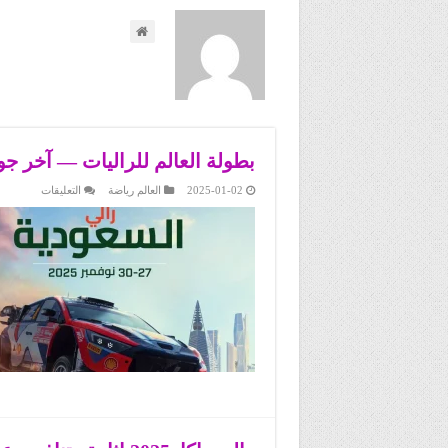
بطولة العالم للراليات — آخر ج
على
2025-01-02
العالم رياضة
التعليقات
بطولة
العالم
للراليات
—
آخر
جولة
تستضيفها
السعودية
مغلقة