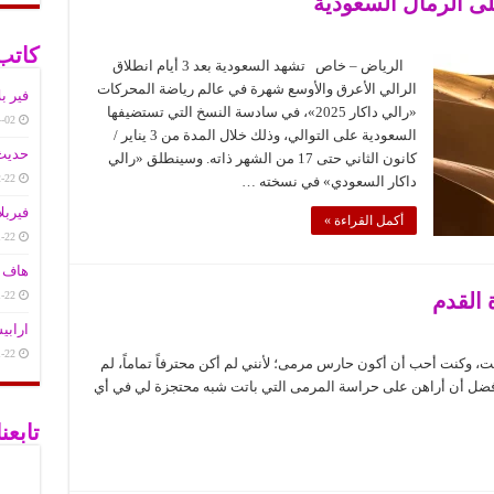
كاتب
2
الرياض – خاص تشهد السعودية بعد 3 أيام انطلاق
الرالي الأعرق والأوسع شهرة في عالم رياضة المحركات
فير ب
«رالي داكار 2025»، في سادسة النسخ التي تستضيفها
-02
السعودية على التوالي، وذلك خلال المدة من 3 يناير /
حديث 
كانون الثاني حتى 17 من الشهر ذاته. وسينطلق «رالي
-22
داكار السعودي» في نسخته …
فيربلا
أكمل القراءة »
-22
هاف ت
-22
ة القدم
ارابي
-22
 وكنت أحب أن أكون حارس مرمى؛ لأنني لم أكن محترفاً تماماً، لم
 أفضل أن أراهن على حراسة المرمى التي باتت شبه محتجزة لي في أي
تابع