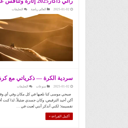
رالي داكار2025 إثارة وتنافس على الرمال السعودية
على
2025-01-02
العالم رياضة
التعليقات
رالي
داكار025
إثارة
وتنافس
على
الرمال
السعودية
مغلقة
سردية الكرة — ذكرياتي مع كر
على
2025-01-02
منوعات
التعليقات
سردية
الكرة
صبحي موسى كنا نلعبها في كل مكان وفي أي وقت،
— ذكرياتي
أكن أجيد الترقيص، وكان جسدي ضئيلاً، لذا كنت
مع
كرة
تقسيمة؛ لكني أتذكر أنني لعبت في …
القدم
مغلقة
أكمل القراءة »