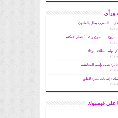
 ورأي
لاي — المغرب بطل بالقانون
2026-04
الروح — “سوق واقف” عطر الأمكنة
2025-12
ي: وليد.. بطاقة الوفاء
2025-11
ايم: نصب بإسم المعايشة
2025-11
سك : إصابات مثيرة للقلق
2025-11
نا على فيسبوك