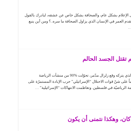
لإعلام بشكل عام، والصحافة بشكل خاص عن عشقه، لبادرك بالقول
قدم العمر في الإنسان الذي يزاول الصحافة ما سره..؟ ومن أين ينبع
…
 تقتل الجسد الحالم
رام الله – خليل جاد الله بشكل يقترب إلى الأثر الذي يتركه وقع زلزال مدّمر، تحوّلت %90 من منشآت الرياضة
:
طينية إلى رماد تام بعد مرور حوالي 450 يوماً على شنّ قوات الاحتلال “الإسرائيلي” حرب الإبادة المستمرّة على
 الرياضيّة في فلسطين. وتعاظمت الانتهاكات “الإسرائيلية” …
ان، وهكذا نتمنى أن يكون