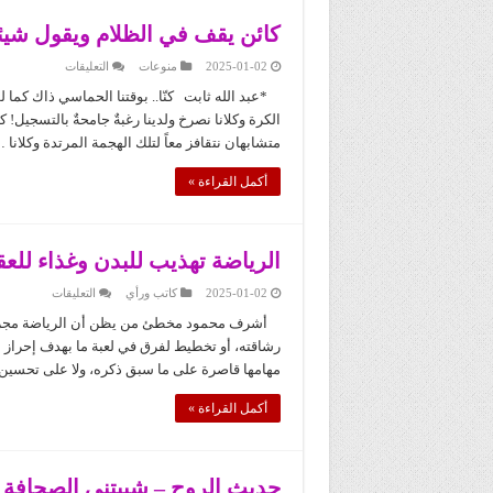
كائن يقف في الظلام ويقول شيئا
على
2025-01-02
منوعات
التعليقات
كائن
يقف
*عبد الله ثابت كنّا.. بوقتنا الحماسي ذاك كما لو
في
الكرة وكلانا نصرخ ولدينا رغبةٌ جامحةٌ بالتسجيل! 
الظلام
ويقول
متشابهان نتقافز معاً لتلك الهجمة المرتدة وكلانا 
شيئاً
مغلقة
أكمل القراءة »
الرياضة تهذيب للبدن وغذاء للع
على
2025-01-02
كاتب ورأي
التعليقات
الرياضة
تهذيب
أشرف محمود مخطئ من يظن أن الرياضة مجرد ح
للبدن
رشاقته، أو تخطيط لفرق في لعبة ما بهدف إحراز ا
وغذاء
للعقل
مهامها قاصرة على ما سبق ذكره، ولا على تحسين 
مغلقة
أكمل القراءة »
حديث الروح – شيبتني الصحافة