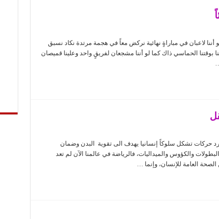
ً
 أننا لاعبان في مباراةٍ نهائية نركض معاً في هجمة مرتدة نكاد نسبق
كنا بوقتنا الحماسي ذاك كما لو أننا مشجعان لفريقٍ واحد وعلينا قميصان
…
قل
ركات تشكل سلوكاً إنسانيا يهدف الى تقوية البدن وضمان
لبطولات والكؤوس والميداليات، فالرياضة في عالمنا الآن لم تعد
الصحة العامة للإنسان، وإنما …