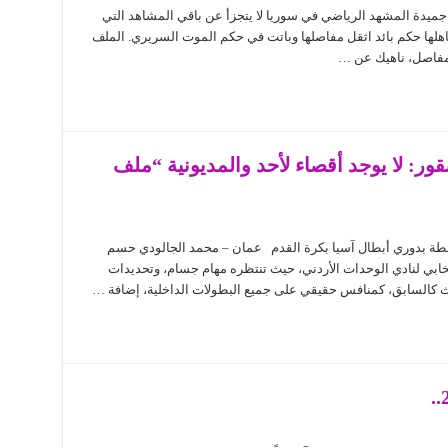
هد
اضي
ميدة المشهد الرياضي في سوريا لا يتجزأ عن باقي المشاهد التي
وري
اهلها حكم بائد اثقل مفاصلها وباتت في حكم الموت السريري. الملف
المفاصل، ناهيك عن …
ا
ى
ة
: لا يوجد أقصاء لأحد والمديونية “ملف
قطة بدوري أبطال آسيا بكرة القدم عمان – محمد الجالودي حسم
ت
تخابي لنادي الوحدات الأردني، حيث تنتظره مهام جسام، وتحديدات
داث كالسابق، كمنافس حقيقي على جميع البطولات الداخلية، إضافة …
ية
اما