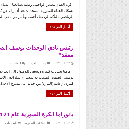
المش
الري
كرة القدم تتصدر الواجهة، وهذه نصائحنا بسام ج
الس
تشكل الحياة السورية المتجددة بعد أن زال عن ك
هكذا
كان،
الرياضي بالتأكيد لن يقل أهمية وتأثير عن باقي 
وهكذ
نتمن
أن
أكمل القراءة »
يكون
مغلق
رئيس نادي الوحدات يوسف الصقور
معقد”
على
2025-01-02
ملاعب العرب
التعليقات
رئيس
نادي
أمامنا تحديات كبيرة ونسعى للوصول الى ابعد ن
الوحدا
يوسف الصقور الملقب بـ(المختار) الماراثون الان
يوسف
الصقور:
كبيرة، لإعادة (المارد) من جديد الى مسرح الأح
لا
يوجد
أقصاء
أكمل القراءة »
لأحد
والمديون
“ملف
معقد”
مغلقة
بانوراما الكرة السورية عام 2024..
على
2025-01-02
الملاعب السورية
التعليقات
بانور