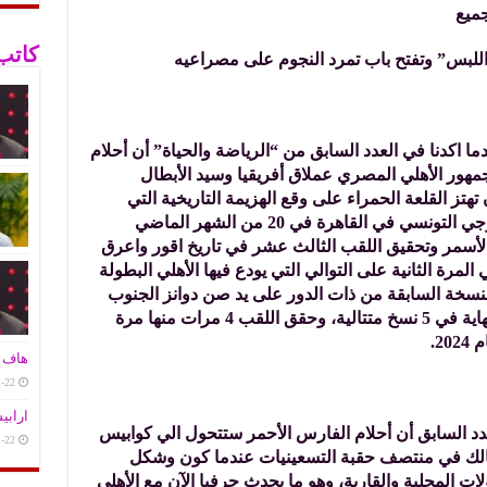
جميع
كاتب
اللبس” وتفتح باب تمرد النجوم على مصراعيه
ما اكدنا في العدد السابق من “الرياضة والحياة” أن أحلام
جمهور الأهلي المصري عملاق أفريقيا وسيد الأبطال
هتز القلعة الحمراء على وقع الهزيمة التاريخية التي
تلقاها الفارس الأحمر على يد شقيقة الترجي التونسي في القاهرة في 20 من الشهر الماضي
أسمر وتحقيق اللقب الثالث عشر في تاريخ اقور واعرق
 المرة الثانية على التوالي التي يودع فيها الأهلي البطولة
النسخة السابقة من ذات الدور على يد صن دوانز الجنوب
أفريقي بعد أن كان طرفا في المباراة النهاية في 5 نسخ متتالية، وحقق اللقب 4 مرات منها مرة
2.
هاف ت
-22
ارابي
دد السابق أن أحلام الفارس الأحمر ستتحول الي كوابيس
-22
مالك في منتصف حقبة التسعينيات عندما كون وشكل
ات المحلية والقارية، وهو ما يحدث حرفيا الآن مع الأهلي