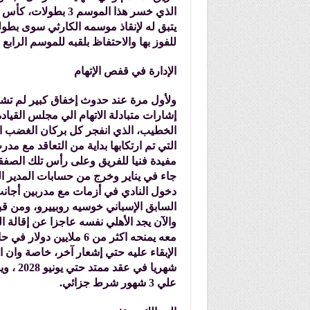
الذي خسر هذا الموسم
يتبق له لإنقاذ موسمه الكارثي سوى بطو
للفوز بها والاحتفاظ بلقبه للموسم الرابع
الإدارة في قفص الإتهام
ولأول مرة عند حدوث إخفاق كبير لم تشر 
إشارات متبادلة الاتهام الي مجلس القياد
الخطيب، الذي انفجر كل بركان الغضب الج
التي تم ارتكابها بداية من التعاقد مع 
مفيدة فنيا للفريق وعلى رأس تلك الصفقا
جاء في يناير وخرج من حسابات المدير الف
دخول النادي في أزمات مع مدربين أجانب
السابق الإسباني خوسيه روبييرو، ومن ق
والآن يجد الأهلي نفسه عاجزا عن إقالة ا
معه يمنحه اكثر من 6 ملا
شهريا 
علي 3 شهور شرط جزائي.