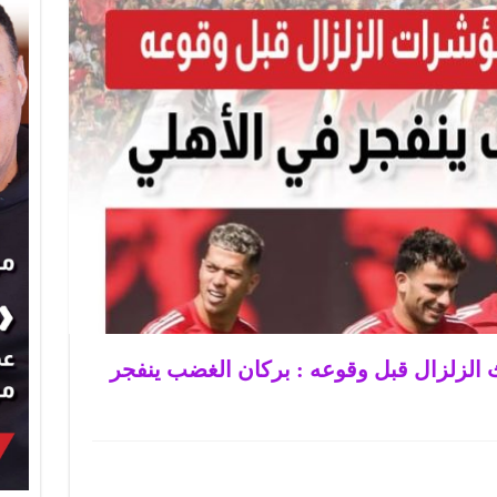
الزلزال قبل وقوعه : بركان الغضب ينفجر