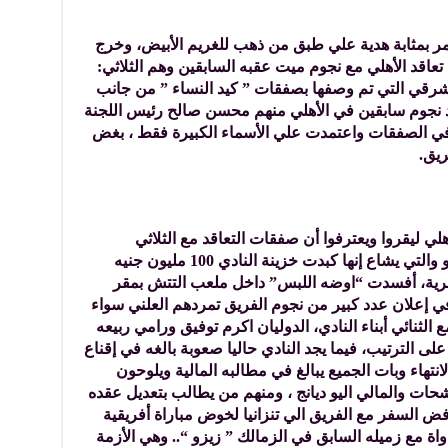
حمر بمثابة هدية علي طبق من ذهب للغريم الأبيض، وخرج
عاقد الأهلي مع نجوم ميت عقبه السابقين وهم الثلاثي:
رقي التي تم وصفها بصفقات ” كيد النساء ” من جانب
كد نجوم سابقين في الأهلي منهم محسن صالح رئيس اللجنة
ت في الصفقات واعتمدت علي الأسماء الكبيرة فقط ، بغض
ريق.
أهلي ليقروا ويعترفوا أن صفقات التعاقد مع الثلاثي
الزملكاوي ولاسيما صفقة احمد سيد زيزو والتي يشاع إنها كبدت خزينة النادي 100 مليون جنيه
رية، أفسدت “اوضه اللبس” داخل ملعب التتش بمقر
في إعلان عدد كبير من نجوم الفريق تمردهم العلني سواء
لثنائي أبناء النادي، الدوليان اكرم توفيق ورامي ربيعه
على الترتيب، فيما يجد النادي حاليا صعوبة بالغه في إقناع
نتهاء وبات الجميع يبالغ في مطالبه المالية ويلوحون
ات والمالي اليو ديانج ، ومنهم من يطالب بتعديل عقده
 السفر مع الفريق الي تنزانيا لخوض مباراة أفريقية
ة مع زميله السابق في الزمالك ” زيزو “.. وهي الأزمة