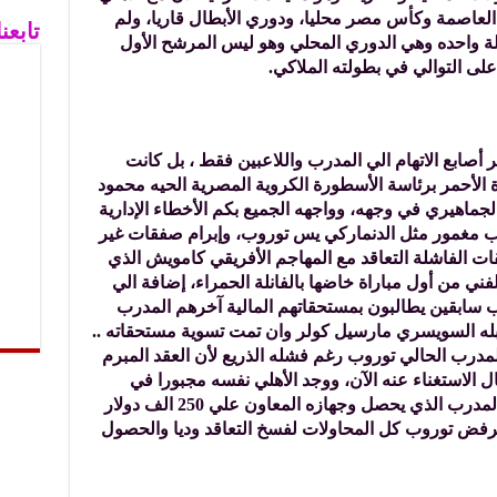
 3 بطولات، كأس العاصمة وكأس مصر محليا، ودوري الأبطال قاريا، ولم
تابع
لة واحده وهي الدوري المحلي وهو ليس المرشح الأول
 على التوالي في بطولته الملاكي.
أصابع الاتهام الي المدرب واللاعبين فقط ، بل كانت
ة الأحمر برئاسة الأسطورة الكروية المصرية الحيه محمود
ماهيري في وجهه، وواجهه الجميع بكم الأخطاء الإدارية
مدرب مغمور مثل الدنماركي يس توروب، وإبرام صفقات غير
ت الفاشلة التعاقد مع المهاجم الأفريقي كامويش الذي
ني من أول مباراة خاضها بالفانلة الحمراء، إضافة الي
 سابقين يطالبون بمستحقاتهم المالية آخرهم المدرب
بله السويسري مارسيل كولر وان تمت تسوية مستحقاته ..
لمدرب الحالي توروب رغم فشله الذريع لأن العقد المبرم
يين دولار في حال الاستغناء عنه الآن، ووجد الأهلي نفسه مجبورا في
الإبقاء عليه حتي إشعار آخر، خاصة وان المدرب الذي يحصل وجهازه المعاون علي 250 الف دولار
في عقد ممتد حتي يونيو 2028 ، ويرفض توروب كل المحاولات لفسخ التعاقد وديا والحصول