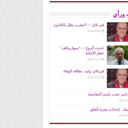
 ورأي
فير بلاي — المغرب بطل بالقانون
2026-04-02
حديث الروح — “سوق واقف”
عطر الأمكنة
2025-12-22
فيربلاي: وليد.. بطاقة الوفاء
2025-11-22
ايم: نصب بإسم المعايشة
2025-11
سك : إصابات مثيرة للقلق
2025-11