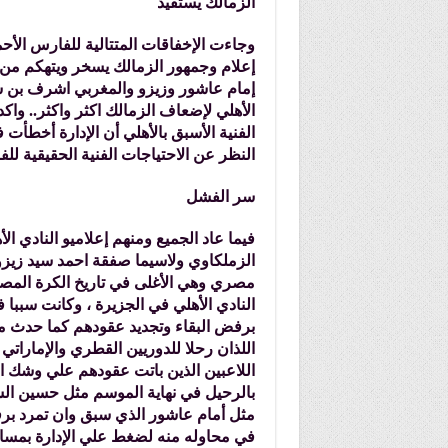
الزمالك يستفيد
وجاءت الإخفاقات المتتالية للفارس الأ
إعلام وجمهور الزمالك يسخر ويتهكم من ت
إمام عاشور وزيزو والمغربي اشرف بن ش
الأهلي لإضعاف الزمالك اكثر واكثر.. وا
الفنية الأسبق بالأهلي أن الإدارة أخطأ
النظر عن الاحتياجات الفنية الحقيقية للف
سر الفشل
فيما عاد الجميع ومنهم إعلاميو النادي ال
مصري وهي الأغلى في تاريخ الكرة المص
النادي الأهلي في الجزيرة ، وكانت سببا 
برفض البقاء وتجديد عقودهم كما حدث مع ا
اللذان رحلا للدوريين القطري والإماراتي 
اللاعبين الذين باتت عقودهم علي وشك الا
بالرحيل في نهاية الموسم مثل حسين الشح
مثل أمام عاشور الذي سبق وان تمرد برفض
في محاوله منه لضغط علي الإدارة بمساوا