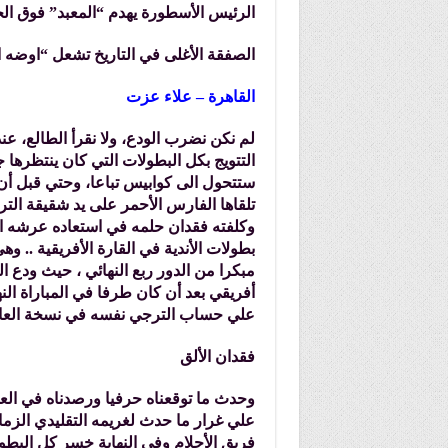
الرئيس الأسطورة يهدم “المعبد” فوق ال
الصفقة الأغلى في التاريخ تشعل “اوضه 
القاهرة – علاء عزت
لم نكن نضرب الودع، ولا نقرأ الطالع، عند
التتويج بكل البطولات التي كان ينتظرها 
ستتحول الى كوابيس تباعا، وحتي قبل أن ت
وكلفته فقدان حلمه في استعاده عرشه ال
بطولات الأندية في القارة الأفريقية .. وهي
مبكرا من الدور ربع النهائي ، حيث ودع 
علي حساب الترجي نفسه في نسخة العام 024
فقدان الألق
وحدث ما توقعناه حرفيا ورصدناه في الع
علي غرار ما حدث لغريمه التقليدي الز
فريق الأحلام وفي النهاية خسر كل البطول