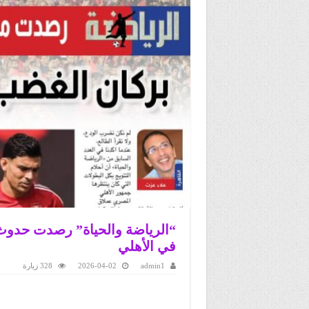
“الرياضة والحياة” رصدت حدوث 
في الأهلي
admin1
2026-04-02
328 زيارة