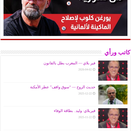
كاتب ورأي
فير بلاي — المغرب بطل بالقانون
2026-04-02
حديث الروح — “سوق واقف” عطر الأمكنة
2025-12-22
فيربلاي: وليد.. بطاقة الوفاء
2025-11-22