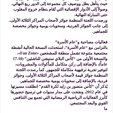
حيث يتأهل بطل ووصيف كل مجموعة إلى الدور ربع النهائي،
وصولاً إلى الأدوار الإقصائية التي تُقام بنظام خروج المغلوب
حتى المباراة النهائية.
ورصدت اللجنة المنظمة جوائز لأصحاب المراكز الثلاثة الأولى،
إلى جانب الجوائز الفردية، وسحوبات يومية وجوائز مخصصة
للجماهير.
فعاليات مصاحبة و”عام الأسرة”
بالتزامن مع “عام الأسرة”، استحدثت النسخة الحالية أنشطة
مجتمعية متنوعة تشمل منطقة للمشجعين «Fan Zone»،
والنسخة الأولى من “كأس البلاي ستيشن للناشئين” (10-17
عاماً)، بالإضافة إلى ركن متكامل للمأكولات والمشروبات،
لتوفير تجربة ترفيهية متكاملة للجمهور. كما رصدت اللجنة
المنظمة جوائز قيمة لأصحاب المراكز الثلاثة الأولى، وجوائز
فردية، بالإضافة إلى سحوبات يومية مخصصة للجماهير.
يُذكر أن “كأس منصور بن زايد لكرة القدم” انطلقت مسيرتها
في عام 2012، ونجحت على مدار سنوات في ترسيخ حضورها
كأبرز الفعاليات الرياضية الرمضانية التي تجمع بين التنافس
القوي والبعد المجتمعي.
ما