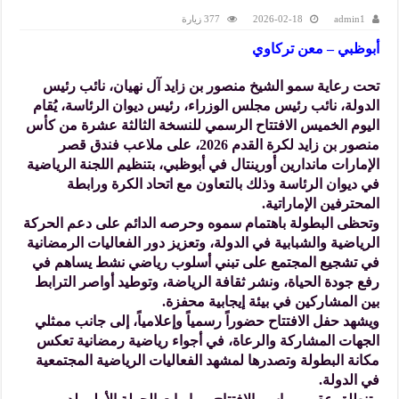
admin1
2026-02-18
377 زيارة
أبوظبي – معن تركاوي
تحت رعاية سمو الشيخ منصور بن زايد آل نهيان، نائب رئيس
الدولة، نائب رئيس مجلس الوزراء، رئيس ديوان الرئاسة، يُقام
اليوم الخميس الافتتاح الرسمي للنسخة الثالثة عشرة من كأس
منصور بن زايد لكرة القدم 2026، على ملاعب فندق قصر
الإمارات ماندارين أورينتال في أبوظبي، بتنظيم اللجنة الرياضية
في ديوان الرئاسة وذلك بالتعاون مع اتحاد الكرة ورابطة
المحترفين الإماراتية.
وتحظى البطولة باهتمام سموه وحرصه الدائم على دعم الحركة
الرياضية والشبابية في الدولة، وتعزيز دور الفعاليات الرمضانية
في تشجيع المجتمع على تبني أسلوب رياضي نشط يساهم في
رفع جودة الحياة، ونشر ثقافة الرياضة، وتوطيد أواصر الترابط
بين المشاركين في بيئة إيجابية محفزة.
ويشهد حفل الافتتاح حضوراً رسمياً وإعلامياً، إلى جانب ممثلي
الجهات المشاركة والرعاة، في أجواء رياضية رمضانية تعكس
مكانة البطولة وتصدرها لمشهد الفعاليات الرياضية المجتمعية
في الدولة.