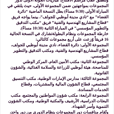
وتنطلق عقب مراسم الافتتاح، مباريات الجولة الأولى لدور
المجموعات بمواجهتين ضمن المجموعة الأولى، حيث يلتقي في
المباراة الأولى (9:30 مساءً) بطل النسخة الماضية “دائرة
القضاء” مع “نادي مدينة أبوظبي للجولف”، بينما يواجه فريق
“قطاع المشاريع الهندسية والفنية” فريق “مكتب التدقيق
والتطوير المؤسسي” في المباراة الثانية (10:30 مساءً).
خارطة المجموعات ونظام البطولةتشارك في النسخة الحالية
16 فريقاً وُزعت على أربع مجموعات كالتالي:
المجموعة الأولى: دائرة القضاء، نادي مدينة أبوظبي للجولف،
قطاع المشاريع الهندسية والفنية، ومكتب التدقيق والتطوير
المؤسسي.
المجموعة الثانية: مكتب الأمين العام، المركز الوطني
للمناصحة، هيئة أبوظبي للزراعة والسلامة الغذائية، والشؤون
القانونية.
المجموعة الثالثة: مدارس الإمارات الوطنية، مكتب التنسيق
المجتمعي، قطاع الشؤون المالية والمشتريات، وقطاع
الخدمات المساندة.
المجموعة الرابعة: مكتب شؤون المواطنين والمجتمع، مكتب
البعثات الدراسية، الأرشيف والمكتبة الوطنية، ومكتب الشؤون
التنموية وأسر الشهداء.
وتُقام منافسات دور المجموعات بنظام الدوري من دور واحد،