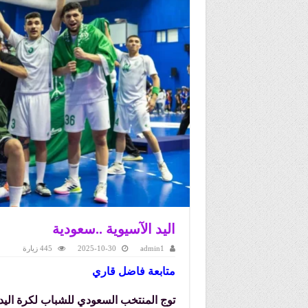
اليد الآسيوية ..سعودية
admin1
2025-10-30
445 زيارة
متابعة ف
توج المنتخب السعودي للشباب لكرة اليد، 