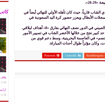
2-28».
كاتب
الشاب قارياً، حيث كان تأهله الأولي للنهائي أيضاً في
 سجلات الأبطال ويعزز حضور كرة اليد السعودية في
وكان المنتخب السعودي تجاوز المنتخب الصيني في الدور نصف النهائي بفارق «8» أهداف ليلاقي
 حد كبير نجح من خلالها الأخضر الشاب في تسيير الأمور
حصم» في العاصمة البحرينية، وسط دعم قوي من
 وكان مؤثراً طوال أحداث المباراة.
Pinterest
LinkedIn
Stumbleupon
هاف ت
-22
ارابي
-22