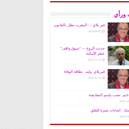
 ورأي
فير بلاي — المغرب بطل بالقانون
2026-04-02
حديث الروح — “سوق واقف”
عطر الأمكنة
2025-12-22
فيربلاي: وليد.. بطاقة الوفاء
2025-11-22
ايم: نصب بإسم المعايشة
2025-11
سك : إصابات مثيرة للقلق
2025-11