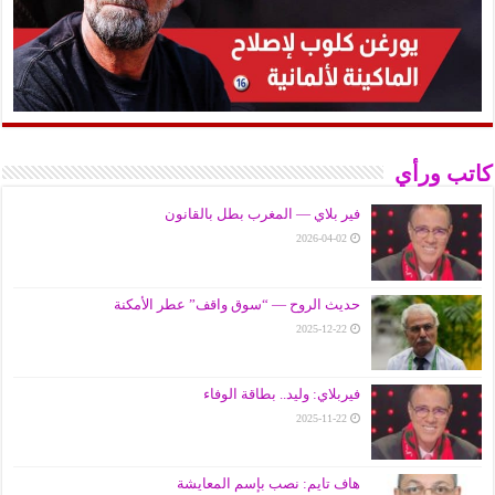
كاتب ورأي
فير بلاي — المغرب بطل بالقانون
2026-04-02
حديث الروح — “سوق واقف” عطر الأمكنة
2025-12-22
فيربلاي: وليد.. بطاقة الوفاء
2025-11-22
هاف تايم: نصب بإسم المعايشة