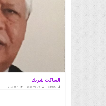
الساكت شريك
admin1
2025-01-16
387 زيارة