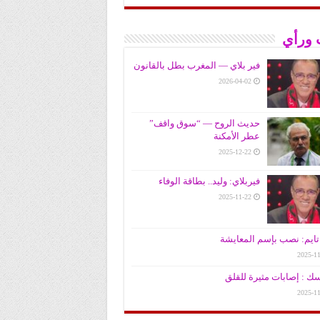
 ورأي
فير بلاي — المغرب بطل بالقانون
2026-04-02
حديث الروح — “سوق واقف”
عطر الأمكنة
2025-12-22
فيربلاي: وليد.. بطاقة الوفاء
2025-11-22
ايم: نصب بإسم المعايشة
2025-11
سك : إصابات مثيرة للقلق
2025-11