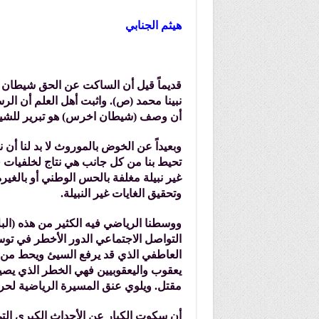
هيثم الجنابي
قديماً قيل أن الساكت عن الحق شيطان 
نبينا محمد (ص). واثبت أهل العلم أن الرس
أن وصف (شيطان اخرس) هو تبرير للشيط
وبعيداً عن الخوض بالموروث لا بد لنا أن 
تحيط بنا من كل جانب هي نتاج لخلفيات ف
غير نبيلة مغلفة بالحس الوطني أو بالغيرة
وتحقيق الغايات غير النبيلة.
ووسطنا الرياضي فيه الكثير من هذه (البل
التواصل الاجتماعي الدور الأخطر في توسيع 
العاطفي الذي قد يرفع السيئ ويحط من قد
يعقوب واليعقوبيين فهي الخطر الذي يص
مقتل. ويلوي عنق المسيرة الرياضية لحر
أن سكوت الكبار عن الأحداث الكبرى التي 