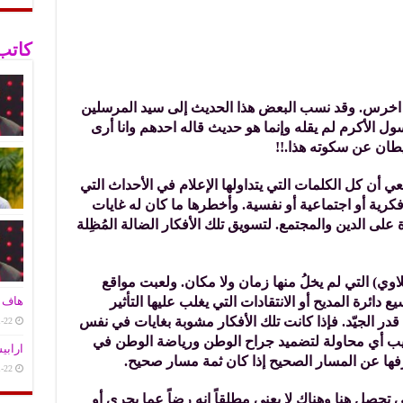
كاتب
اخرس. وقد نسب البعض هذا الحديث إلى سيد المرسلين
ول الأكرم لم يقله وإنما هو حديث قاله احدهم وانا أرى
ان عن سكوته هذا.!!
نعي أن كل الكلمات التي يتداولها الإعلام في الأحداث التي
كرية أو اجتماعية أو نفسية. وأخطرها ما كان له غايات
 على الدين والمجتمع. لتسويق تلك الأفكار الضالة المُظِلة
اوي) التي لم يخلُ منها زمان ولا مكان. ولعبت مواقع
دائرة المديح أو الانتقادات التي يغلب عليها التأثير
هاف ت
ر الجيّد. فإذا كانت تلك الأفكار مشوبة بغايات في نفس
-22
يب أي محاولة لتضميد جراح الوطن ورياضة الوطن في
ارابي
فها عن المسار الصحيح إذا كان ثمة مسار صحيح.
-22
تحصل هنا وهناك لا يعني مطلقاً انه رضاً عما يجري أو