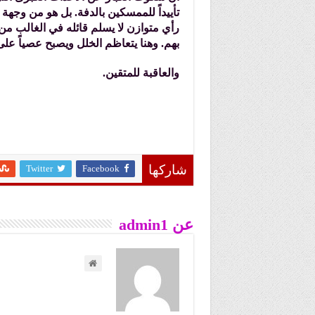
تأييداً للممسكين بالدفة. بل هو من وجهة ن
رأي متوازن لا يسلم قائله في الغالب من 
بهم. وهنا يتعاظم الخلل ويصبح عصياً على
والعاقبة للمتقين.
Twitter
Facebook
شاركها
عن admin1