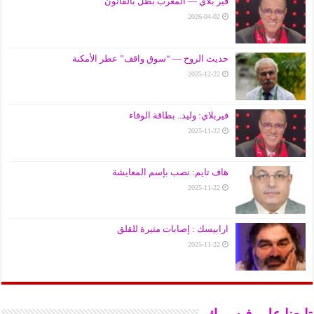
فير بلاي — المغرب بطل بالقانون
2026-04-02
حديث الروح — “سوق واقف” عطر الأمكنة
2025-12-22
فيربلاي: وليد.. بطاقة الوفاء
2025-11-22
هاف تايم: نصب بإسم المعايشة
2025-11-22
ارابيسك : إصابات مثيرة للقلق
2025-11-22