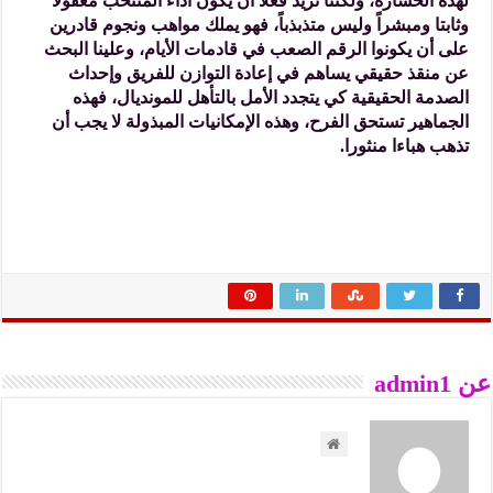
لهذه الخسارة، ولكننا نريد فعلاً أن يكون أداء المنتخب معقولا
وثابتا ومبشراً وليس متذبذباً، فهو يملك مواهب ونجوم قادرين
على أن يكونوا الرقم الصعب في قادمات الأيام، وعلينا البحث
عن منقذ حقيقي يساهم في إعادة التوازن للفريق وإحداث
الصدمة الحقيقية كي يتجدد الأمل بالتأهل للمونديال، فهذه
الجماهير تستحق الفرح، وهذه الإمكانيات المبذولة لا يجب أن
تذهب هباءا منثورا.
عن admin1