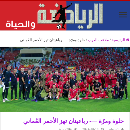
الرئيسية
/
ملاعب العرب
/
حلوة ومرّة —- رباعيتان تهز الأحمر العُماني
حلوة ومرّة —- رباعيتان تهز الأحمر العُماني
admin1
2024-10-19
304 زيارة