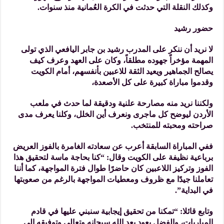
وكذلك النقلة التي حدثت في الكرة العُمانية منذ سنوات.
حضور رشيد
لا نريد أن ننكر على المدرب رشيد بن جابر اليافعي الذي تولى
المهمة مؤخراً جهوده مطلقاً، وكان على العهد وعرف كيف
يصالح الجماهير ويعيد الثقة للاعبين بأنفسهم، أمام الكويت
وقدموا مباراة كبيرة على كل الأصعدة،
ولكننا نريد منه مصارحة علنية ودقيقة لما حدث في ملعب
الأردن ليوضح كل ماجرى ونعرف أين الخلل، وكلنا يعرف مدى
صراحته ومحبته للمنتخب.
ففي المباراة السابقة أعرب عن سعادته الغامرة بالفوز العريض
برباعية نظيفة على الكويت وقال: “كنا بحاجة ماسة لتحقيق هذا
الفوز وتركيز اللاعبين كان حاضرًا طوال فترة المواجهة، كما أننا
تعاملنا جيدًا مع ظروف ومعطيات المواجهة بالرغم من صعوبتها
في البداية”.
وتابع قائلا: “تمكنا من تحقيق إيجابية سنبني عليها في قادم
المباريات، والفضل يعود بعد الله سبحانه وتعالى وتوفيقه إلى