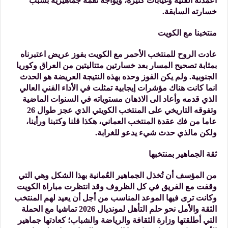
أعمدته الفنية وغيابات كثيرة، ويواجه نقمة جماهيرية بسبب
خسارته السابقة.
منتخبنا مع الكويت
عادت الروح للمنتخب الأحمر مع الكويت بفوز عريض اعتبرناه
بمثابة تصحيح المسار بعد خسارتين متتاليتين من العراق وكوريا
الجنوبية. ولم يكن الفوز وحده بهذه النتيجة العريضة هو الحدث
انما كانت هناك مؤشرات إيجابية تمثلت في الأداء الفني العالي
الذي قدمه وأعاد الى الاذهان مستوياته في السنوات الماضية
وتفوقه التاريخي على المنتخب الكويتي الذي عجز طوال 26
عاما من فك عقدة المنتخب العماني، هكذا قلنا وكتبنا ورأينا،
ولكن مالذي حدث شيء يدعو للغرابة.
ثقة الجماهير بمنتخبها
من المؤسف أن تُخذل الجماهير العُمانية بهذا الشكل وهي التي
وقفت مع الفريق في كل الظروف وقد انتظرت مباراة الكويت
وكانت ترى فيها الموعد المناسب من أجل أن يعيد لهم المنتخب
الثقة والأمل نحو حلم التأهل لمونديال 2026 تماشيا مع الحملة
التي أطلقتها وزارة الثقافة والرياضة والشباب؛ كعادتها جماهير