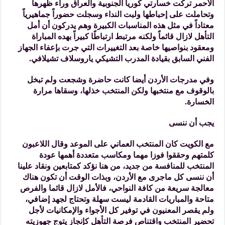
الأحمر تركت خسارتي كوريا الجنوبية والعراق وراء ظهرها
وتحاملت على إحباطها ولبت النداء وسجلت حضوراً جماهيرياً
معتاداً في مثل هذه المناسبات الكبيرة وهم يدركون أن أمل
التأهل لازال قائماً ولكنه مرتبط ارتباطًا كبيراً بهده المباراة
ومعقود بنواصيها خاصة بعد التغييرات التي جرت بإعفاء الجهاز
الفني السابق بقيادة المدرب التشيكي ياروسلاف تشيلافي.
وفي مدرجات الأردن أيضا كانت حاضرة وشجعت ولم تبخل
بالوقوف مع منتخبها ولكن المنتخب خذلها، وسقاها مرارة
الخسارة.
يجب أن ننسى
مع الكويت كان المنتخب العماني على الموعد وقال اللاعبون
كلمتهم وحققوا فوزا مهما ومكاسب متعددة أهمها عودة
المنتخب للمنافسة من جديد، من هنا نؤكد كمتابعين ونقاد علينا
أن ننسى كل ماجرى مع الأردن، وبذات الوقت أن تكون هناك
معالجة سريعة من كافة النواحي، فالأمل لازال قائما والفرص
متاحة والمباريات القادمة ليست سهلة وتحتاج لجهد إضافي،
ولم يقصر المعنيون في توفير كل الأجواء والإمكانيات لأجل
تحضير المنتخب واقتناص فرصة التأهل كإنجاز يتوج جهوزيته