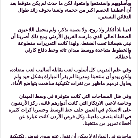
وبأسلوبهم واستمتعوا وامتعوا، لكن ما حدث لم يكن متوقعا بعد
أن أعطينيا الخصم اكبر من حجمة، ولعبنا بخوف زائد طوال
الدقائق التسعين.
لعبنا بلا أفكار ولا روح، ولا بصمة تذكر، ولم يتحمل اللاعبون
الضغط العالي الذي مارسه الفريق الأردني ومع ذلك أصرينا أن
نبني هجماتنا تحت الضغط، ولهذا كانت التمريرات مقطوعة
والخطوط متباعدة ووسط ميدان تائه وخط دفاع كارثي
بأخطائه.
وفي علم التدريب كل أسلوب لعب يقابله أساليب لعب مضادة،
ولكن يبدو أن منتخبنا ومدربنا لم يقرأ المباراة بشكل جيد ولم
يحاول ترميم ماظهر من ثغرات تكتيكية ساهمت بتواضع الأداء.
وفي ظل المساحات التي كانت متوفرة في وسط الميدان
وخاصة لاعبي الارتكاز التي كانت أدوارهم غائبه، ركز الأردنيون
على الاستلام في العمق خلف خط الوسط وخسرنا كرات كثيرة
في البناء بنصف ملعبنا، وكل فرص الأردن كانت عبارة عن
أخطاء تمرير من منتخبنا.
ماحدث في المباراة لا يمكن أن نقول عنه سوى فوضى تكتيكية