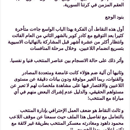
العقم المزمن في كرتنا السورية.
بنود الوجع
أول هذه النقاط، أن الفكرة بهذا الباب الواسع جاءت متأخرة
كثيرا بعد التوقيع مع كادر كوبر بالشهر الثاني من العام الفائت
وانتظار أكثر من عشرة أشهر قبل المشاركة بالنهائيات الاسيوية
بتسريع انضمام اللاعبين، وخلال مرحلة المنافسات
وأثر ذلك على حالة الانسجام بين عناصر المنتخب فنيا و نفسيا.
وثانيها أن آلية ضم هؤلاء كانت غامضة ومتعددة المصادر
والقنوات، ربما الغير موثوقة ودون بيانات دقيقة عن مستوى
اللاعبين والاقتصار فيها على مشاهدة ملخصات لهم لا تعبر عن
مستواهم الحقيقي، والدليل عدم إشراك البعض منهم في أي
مباراة مع المنتخب!
و ثالث النقاط هو ضعف العمل الإحترافي بإدارة المنتخب
بالتعامل مع تفاصيل هذا الملف حيث سمعنا عن موقف اللاعب
محمود داهود ومغادرته معسكر المنتخب بطريقة غير لائقة مع
تكتم اعلامي بهذا الخصوص !!