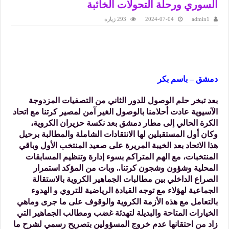
السوري ورحلة التحولات الخائبة
admin1
2024-07-04
293 زيارة
دمشق – باسم بكر
بعد تبخر حلم الوصول للدور الثاني من التصفيات المزدوجة
الآسيوية عادت أحلامنا بالوصول الغير آمن لمصير كرتنا مع اتحاد
الكرة الحالي إلى مطار دمشق بعد نكسة حزيران الكروية،
وكان أول المستقبلين لها الانتقادات الشاملة والمطالبة برحيل
هذا الاتحاد بعد الخيبة المريرة على صعيد المنتخب الأول وباقي
المنتخبات، مع الهم المتراكم بسوء إدارة وتنظيم المسابقات
المحلية وشؤون وشجون كرتنا.. وبات من المؤكد استمرار
الصراع الداخلي بين مطالبات الجماهير الكروية بالاستقالة
الجماعية لهؤلاء مع توجه القيادة الرياضية للتروي و الهدوء
بالتعامل مع هذه الأزمة الكروية والوقوف على ما جرى وماهي
الخيارات المتاحة والبديلة لتهدئة غضب ومطالب الجماهير التي
زاد من احتقانها عدم خروج المسؤولين بتصريح رسمي لشرح ما