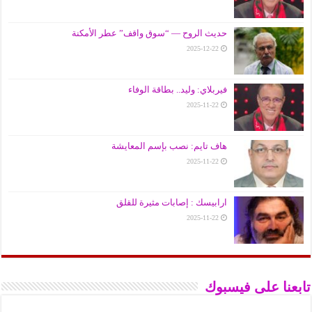
حديث الروح — “سوق واقف” عطر الأمكنة
2025-12-22
فيربلاي: وليد.. بطاقة الوفاء
2025-11-22
هاف تايم: نصب بإسم المعايشة
2025-11-22
ارابيسك : إصابات مثيرة للقلق
2025-11-22
تابعنا على فيسبوك