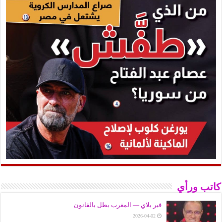
كاتب ورأي
فير بلاي — المغرب بطل بالقانون
2026-04-02