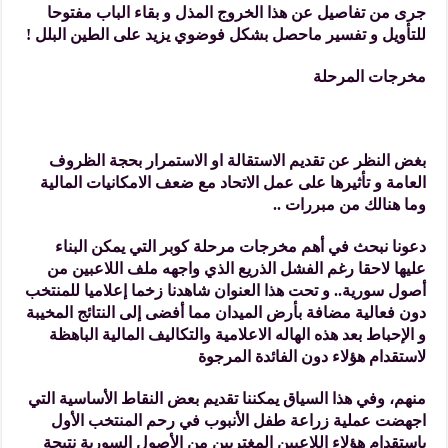
جرى من تفاصيل عن هذا الخروج المذل و بقاء الباب مفتوحا
للتأويل و تفسير ماحصل بشكل فوضوي يزيد على الطين البلل !
مخرجات المرحلة
بغض النظر عن تقديم الاستقالة او الاستمرار بحجة الظروف
العامة و تأثيرها على عمل الاتحاد مع ضعف الامكانيات المالية
وما هنالك من مبررات ..
دعونا نبحث في أهم مخرجات مرحلة كوبر التي يمكن البناء
عليها لاحقا رغم الفشل الذريع الذي واجهه ملف اللاعبين من
أصول سورية.. و تحت هذا العنوان شاهدنا زخما إعلاميا للمنتخب
دون فعالية مضافة بأرض الميدان مما أفضى إلى النتائج المخيبة
و الإحباط بعد هذه الهاله الاعلامية والتكاليف المالية الباهظة
لاستقدام هؤلاء دون الفائدة المرجوة
منهم، وفي هذا السياق يمكننا تقديم بعض النقاط الأساسية التي
اجهضت عملية زراعة طفل الأنبوب في رحم المنتخب الأول
باستقدام هؤلاء اللاعبين المغتربين من الأصول السورية نتيجة