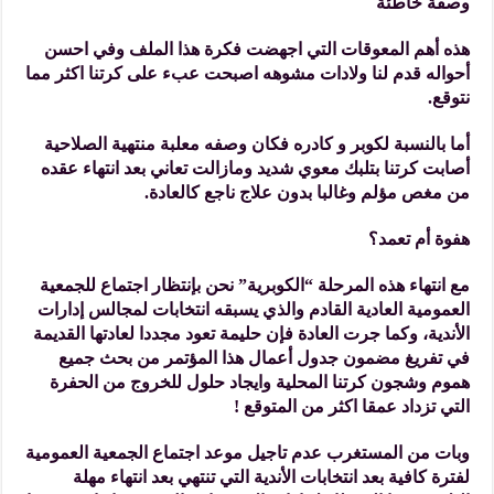
وصفة خاطئة
هذه أهم المعوقات التي اجهضت فكرة هذا الملف وفي احسن
أحواله قدم لنا ولادات مشوهه اصبحت عبء على كرتنا اكثر مما
نتوقع.
أما بالنسبة لكوبر و كادره فكان وصفه معلبة منتهية الصلاحية
أصابت كرتنا بتلبك معوي شديد ومازالت تعاني بعد انتهاء عقده
من مغص مؤلم وغالبا بدون علاج ناجع كالعادة.
هفوة أم تعمد؟
مع انتهاء هذه المرحلة “الكوبرية” نحن بإنتظار اجتماع للجمعية
العمومية العادية القادم والذي يسبقه انتخابات لمجالس إدارات
الأندية، وكما جرت العادة فإن حليمة تعود مجددا لعادتها القديمة
في تفريغ مضمون جدول أعمال هذا المؤتمر من بحث جميع
هموم وشجون كرتنا المحلية وايجاد حلول للخروج من الحفرة
التي تزداد عمقا اكثر من المتوقع !
وبات من المستغرب عدم تاجيل موعد اجتماع الجمعية العمومية
لفترة كافية بعد انتخابات الأندية التي تنتهي بعد انتهاء مهلة