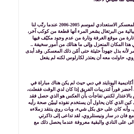
بداية القطيعة في العلاقة بيننا بدأت في المعسكر الاستعدادي لموسم 2005-2006 عندما رتّب لنا
يالية من البرتغال يشعر المرء أنها قطعة من كوكب آخر،
رة من موقع الغرفة وتارة من عدم وجود مكيّف فيها
هذا المكان المنعزل وإلى ما هنالك من أمور سخيفة ..
 لأنه بذل جهوداً حثيثة حتى أمّن ذلك المعسكر. وقد أبدى
روي، حاولت معه أن يعتذر لكارلوس لكنه لم يفعل
أكاديمية اليونايتد في دبي حيث لم يكن هناك مباراة في
 أحضر فوراً لتدريبات الفريق إذا كان لدي الوقت ففعلت،
بالاعتذار لكنني تفاجأت بأن العكس هو الذي حصل فقد
ين الذي كان يحاول أن يستخدم نفوذه ليبيّن صحة رأيه
. وأنه كان على حق بكل شيء، وبات روي ينتقد زملاءه
 مع فان در سار ونيستلروي، لقد تداعى إلى ذاكرتي
عالى على النادي والبقية معروفة عندما يحصل ذلك مع