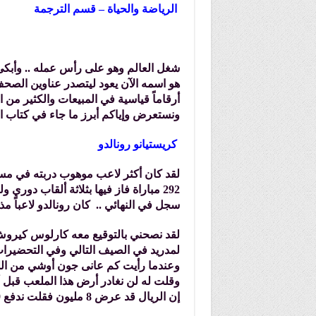
الرياضة والحياة – قسم الترجمة
شغل العالم وهو على رأس عمله .. وأبكى م
هو اسمه الآن يعود ليتصدر عناوين الصحف 
أرقاماً قياسية في المبيعات والكثير من 
ونستعرض وإياكم أبرز ما جاء في كتاب ا
كريستيانو رونالدو
292 مباراة فاز فيها بثلاثة ألقاب دو
سجل في النهائي .. كان رونالدو لاعباً مذه
لمدريد في الصيف التالي وفي التحضيرات 
وعندما رأيت كم عانى جون أوشي من الل
وقلت له لن نغادر أرض هذا الملعب قبل أن 
إن الريال قد عرض 8 مليون فقلت ندفع 9 مباشرة