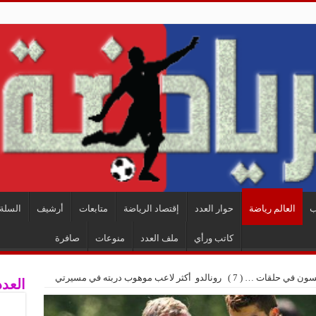
ب
العالم رياضة
حوار العدد
إقتصاد الرياضة
متابعات
أرشيف
السلة 
كاتب ورأي
ملف العدد
منوعات
صافرة
نالدو أكثر لاعب موهوب دربته في مسيرتي
العدد