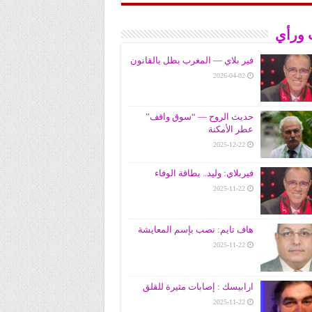
 ورأي
فير بلاي — المغرب بطل بالقانون
2026-04-02
حديث الروح — “سوق واقف”
عطر الأمكنة
2025-12-22
فيربلاي: وليد.. بطاقة الوفاء
2025-11-22
هاف تايم: نصب بإسم المعايشة
2025-11-22
ارابيسك : إصابات مثيرة للقلق
2025-11-22