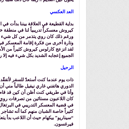
العد العكسي
كيروش معسكراً تدريبياً لنا في منطقة خ
ورغم ذلك كان روي يتذمر من كل شيء تا
وتارة أخرى من فكرة إقامة المعسكر في 
لقد انزعج كارلوس كيروش كثيراً من الأمر
الجميع إعجابه الشديد بكل شيء فيه إلا 
الرحيل
ذات يوم عندما كنت أستعدّ للسفر لأتفقّد 
الدوري هاتفني غاري نيفيل طالباً مني أن
وأنا في طريقي كنت أظن أن كين قد قام 
كان اللاعبون مستائين من تصرفات روي ك
في قضية المعسكر التدريبي في البرتغال
كثيراً خاصة الشبان منهم كما أنه تشاجر
“سيناريو” بيكهام حيث أن اللاعب بدأ يت
فيرغسون.