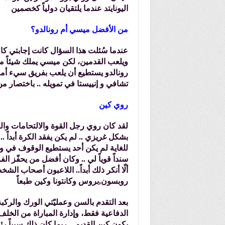
اليونايتد عندما يلتقيان دولياً كخصمين
من الأفضل ميسي أم رونالدو؟
عندما سُئلت هذا السؤال كانت إجابتي كال
ويلعب القدمين، لكن ميسي يملك شيئاً م
رونالدو يستطيع أن يلعب بفريق سيء أما 
تشافي و إنييستا في تمويله .. باختصار م
روي كين
لقد كان روي رجل القوة والالتحامات وال
بشكل غريزي .. لم يكن يفقد الكرة أبداً 
للغاية لم يكن أحد يستطيع الوقوف في وج
سنداً قوياً لي .. وكان أفضل من يحفّز الف
ألّا أنكر ذلك أبداً.. اللاعبون أصحاب ال
روبسون,بروس وكانتونا وكين طبعاً
بعد التقدم بالسن وعمليّتي الورك والركب
الدفاعية فقط، وإدارة المباراة من الخلف،
يكون كين القديم .. ربما كان ذلك سبباً رئيس