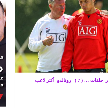
كتاب السير أليكس فيرغسون في حلقات … ( 7 ) رونالدو أكثر لاعب