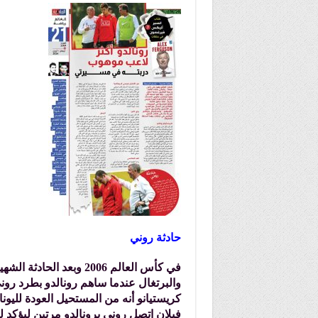
حادثة روني
في كأس العالم 2006 وبعد
والبرتغال عندما ساهم رونالدو بطرد رون
كريستيانو أنه من المستحيل العودة لليونا
فيلان اتصل روني برونالدو مرتين ليؤكد له