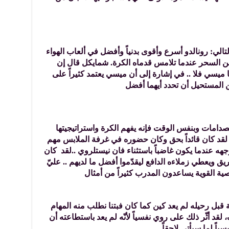
تالي: رونالدو أسرع وأقوى بدنياً وأفضل في ألعاب الهواء
ن السحر عندما تلامس قدماه الكرة. شمايكل قال إن
ميسي فلا .. في إشارة إلى أن ميسي يعتمد كثيراً على
ن المستحيل أن تحدد أيهما أفضل
صدامات وبنفس الوقت فإنه يفهم الكرة واستراتيجيتها
.. لقد كان قائداً بحق وكان حضوره في غرفة الملابس مهم
هه عندما يكون غاضباً باستثناء فان نيستلروي ..لقد كان
ريق ويعطي زملاءه الدافع ليقدّموا أفضل ما لديهم .. عليّ
شخصية القوية يساعدون المدرب كثيراً من أمثال
ة قبل رحيله لم يعد كين كما كان فبتنا نطلب منه المهام
 لقد أثّر ذلك على روي نفسياً لأنّه لم يعد باستطاعته أن
ياً لما سيأتي لاحقاً.