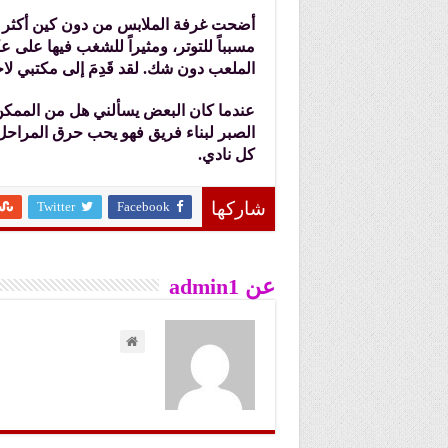
أضحت غرفة الملابس من دون كين أكثر هدوء
مسبباً للتوتر، ومثيراً للشغب فيها على
الملعب دون شك. لقد قَدِمَ إلى مكتبي لاح
عندما كان البعض يسألني هل من الممكن أ
الصبر لبناء فريق فهو يحب حرق المراحل 
كل نادي.
Twitter
Facebook
شاركها
عن admin1