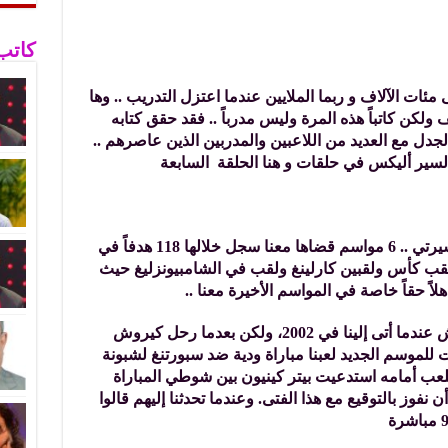
كاتب
ئات الآلاف و ربما الملايين عندما اعتزل التدريب .. وها
ولكن كاتباً هذه المرة وليس مدرباً .. فقد حقق كتابه
الجدل مع العديد من اللاعبين والمدربين الذين عاصرهم ..
لسير أليكس في حلقات و هنا الحلقة السابعة
لقد كان أكثر لاعب موهوب دربته في مسيرتي .. 6 مواسم قضاها معنا سجل خلالها 118 هدفاً في
ري ولقب كأس ولقبين كارلينغ ولقب في الشامبيونزليغ حيث
لاً حقاً خاصة في المواسم الأخيرة معنا ..
لقد نصحني بالتوقيع معه كارلوس كيروش عندما أتى إلينا في 2002، ولكن بعدما رحل كيروش
للموسم الجديد لعبنا مباراة ودية ضد سبورتنغ لشبونة
عب أمامه استدعيت بيتر كينيون بين شوطي المباراة
نفوز بالتوقيع مع هذا الفتى. وعندما تحدثنا إليهم قالوا