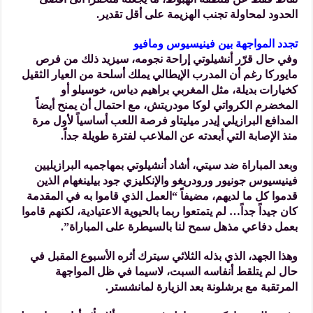
الحدود لمحاولة تجنب الهزيمة على أقل تقدير.
تجدد المواجهة بين فينيسيوس ومافيو
وفي حال قرّر أنشيلوتي إراحة نجومه، سيزيد ذلك من فرص
مايوركا رغم أن المدرب الإيطالي يملك أسلحة من العيار الثقيل
كخيارات بديلة، مثل المغربي براهيم دياس، خوسيلو أو
المخضرم الكرواتي لوكا مودريتش، مع احتمال أن يمنح أيضاً
المدافع البرازيلي إيدر ميليتاو فرصة اللعب أساسياً لأول مرة
منذ الإصابة التي أبعدته عن الملاعب لفترة طويلة جداً.
وبعد المباراة ضد سيتي، أشاد أنشيلوتي بمهاجميه البرازيليين
فينيسيوس جونيور ورودريغو والإنكليزي جود بيلينغهام الذين
قدموا كل ما لديهم، مضيفاً “العمل الذي قاموا به في المقدمة
كان جيداً جداً… لم يتمتعوا ربما بالحيوية الاعتيادية، لكنهم قاموا
بعمل دفاعي مذهل سمح لنا بالسيطرة على المباراة”.
وهذا الجهد، الذي بذله الثلاثي سيترك أثره الأسبوع المقبل في
حال لم يتلقط أنفاسه السبت، لاسيما في ظل المواجهة
المرتقبة مع برشلونة بعد الزيارة لمانشستر.