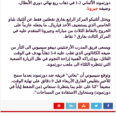
دورتموند الألماني 2-1 في ذهاب ربع نهائي دوري الأبطال،
وضيفه
جيرونا
.
ويحتل أتلتيكو المركز الرابع بفارق نقطتين فقط عن أتلتيك بلباو
الخامس الذي يستضيف الأحد فياريال، ما يجعله عازماً على
الخروج بالنقاط الثلاث من مباراته وجيرونا المتقدم عليه في
المركز الثالث بفارق 7 نقاط.
ويسعى فريق المدرب الأرجنتيني دييغو سيميوني الى الثأر من
ضيفه الكاتالوني الذي تغلب عليه 4-3 ذهاباً بهدف في الوقت
القاتل، مع إدراكه لأهمية إراحة النجوم في ظل الزيارة الصعبة
التي تنتظره الثلثاء الى ملعب دورتموند.
وتوقع سيميوني أن “يعاني” فريقه ضد دورتموند بعدما سمح
للأخير بتقليص الفارق الأربعاء قبل 9 دقائق على نهاية الوقت،
مضيفاً “كنا على علم بما ينتظرنا. سنعاني (من الضغط إياباً في
دورتموند) وسنحاول الاستفادة من المساحات”.