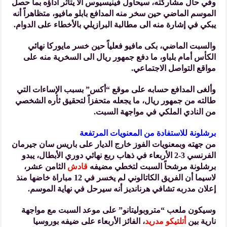
وفي حال مشاركته، سيحاول فينيسيوس ألا يتأثر أداؤه بما حصل
الموسم الماضي حين سخر منه المدافع بابلو مافيو، متظاهراً أنه
يبكي في إشارة منه الى مطالبة البرازيلي بالأخطاء على الدوام.
والسبت الماضي، بكى مافيو فعلياً حين خسر مايوركا نهائي
الكأس أمام بلباو، ما دفع جمهور ريال الى السخرية منه على
مواقع التواصل الاجتماعي.
وألغى المدافع حسابه على موقع “أكس” بسبب الإساءات التي
طالته من جمهور ريال، ما يجعله متحفزاً لتحقيق ثأره الشخصي
من النادي الملكي في مواجهة السبت.
برشلونة للاستفادة من المعنويات المرتفعة
من جهته وبمعنويات الفوز خارج الديار على باريس سان جيرمان
الفرنسي 3-2 الأربعاء في ذهاب ربع نهائي دوري الأبطال، يبدو
برشلونة مرشحاً السبت لتخطي مضيفه
قادش
الثامن عشر،
لاسيما أن الفريق الكاتالوني لم يخسر في 12 مباراة خاضها منذ
إعلان مدربه تشافي هرنانديز أنه سيرحل في نهاية الموسم.
وسيكون ملعب “متروبوليتانو” على موعد السبت مع مواجهة
نارية بين
أتلتيكو مدريد
، الفائز الأربعاء على ضيفه بوروسيا