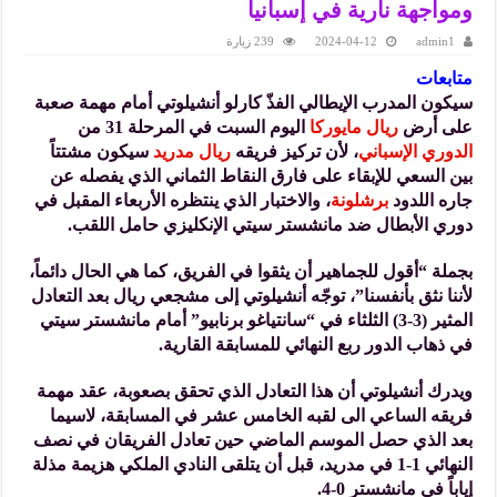
ومواجهة نارية في إسبانيا
admin1
2024-04-12
239 زيارة
متابعات
سيكون المدرب الإيطالي الفذّ كارلو أنشيلوتي أمام مهمة صعبة
على أرض
ريال مايوركا
اليوم السبت في المرحلة 31 من
الدوري الإسباني
، لأن تركيز فريقه
ريال مدريد
سيكون مشتتاً
بين السعي للإبقاء على فارق النقاط الثماني الذي يفصله عن
جاره اللدود
برشلونة
، والاختبار الذي ينتظره الأربعاء المقبل في
دوري الأبطال ضد مانشستر سيتي الإنكليزي حامل اللقب.
بجملة “أقول للجماهير أن يثقوا في الفريق، كما هي الحال دائماً،
لأننا نثق بأنفسنا”، توجّه أنشيلوتي إلى مشجعي ريال بعد التعادل
المثير (3-3) الثلثاء في “سانتياغو برنابيو” أمام مانشستر سيتي
في ذهاب الدور ربع النهائي للمسابقة القارية.
ويدرك أنشيلوتي أن هذا التعادل الذي تحقق بصعوبة، عقد مهمة
فريقه الساعي الى لقبه الخامس عشر في المسابقة، لاسيما
بعد الذي حصل الموسم الماضي حين تعادل الفريقان في نصف
النهائي 1-1 في مدريد، قبل أن يتلقى النادي الملكي هزيمة مذلة
إياباً في مانشستر 0-4.