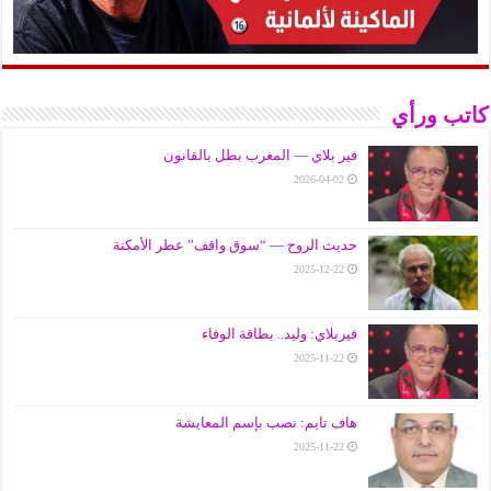
كاتب ورأي
فير بلاي — المغرب بطل بالقانون
2026-04-02
حديث الروح — “سوق واقف” عطر الأمكنة
2025-12-22
فيربلاي: وليد.. بطاقة الوفاء
2025-11-22
هاف تايم: نصب بإسم المعايشة
2025-11-22