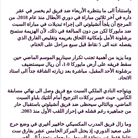
واستناداً الى ما ينتظره الأربعاء ضد فريق لم يخسر في عقر
داره في آخر ثلاثين مباراة في دوري الأبطال منذ عام 2018، من
المرجح أن يلجأ أنشيلوتي الى إجراء تبديلات في مباراة السبت
ضد مايوركا لكن من دون المبالغة في ذلك، لأن الهزيمة ستمنح
برشلونة الأمل بإمكانية اللحاق بغريمه وتقليص الفارق الذي
يفصله عنه الى 5 نقاط قبل سبع مراحل على الختام.
وما يزيد من أهمية تجنب تكرار سيناريو الموسم الماضي حين
سقط فريقه على أرض مايوركا 0-1، أن ريال سيستضيف
برشلونة الأحد المقبل، مباشرة بعد زيارته الشاقة جداً الى استاد
الاتحاد.
ويتواجه النادي الملكي السبت مع فريق وصل الى نهائي مسابقة
الكأس، حيث خسر بركلات الترجيح أمام أتلتيك بلباو السبت
الماضي، وبالتالي سيحظى ضد فريق أنشيلوتي باستقبال حار
من جماهيره رغم فشله في إحراز اللقب الأول منذ 2003.
وما زال فريق المدرب المكسيكي خافيير أغيري في وضع حرج
على صعيد الدوري، إذ يحتل المركز الخامس عشر بفارق ست
نقاط فقط عن منطقة الهبوط، ما يجعله متحفزاً الى أقصى