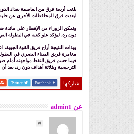
ابعدت فرق المحافظات الأخرى عن حلبة 
وتمكن الزوراء من الإفطار على مائدة ضي
دون رد، ليؤكد علو كعبه في البطولة التي نال لقبها (16) وهو رقم قياسي
وبذات النتيجة أزاح فريق القوة الجوية،
مغامرة فريق الميناء البصري في البطول
فيما حسم فريق النفط مواجهته أمام ضيفه
الترجيحية وبثلاثة أهداف دون رد، بعد أن 
Twitter
Facebook
شاركها
عن admin1