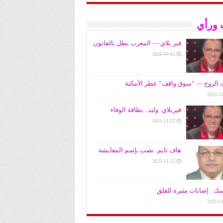
 ورأي
فير بلاي — المغرب بطل بالقانون
2026-04-02
الروح — “سوق واقف” عطر الأمكنة
2025-12
فيربلاي: وليد.. بطاقة الوفاء
2025-11-22
هاف تايم: نصب بإسم المعايشة
2025-11-22
سك : إصابات مثيرة للقلق
2025-11