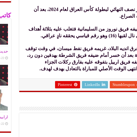
بلغت أربعة فرق من العاصمة بغداد الدور نصف النهائي لبطولة كأس العراق لعام 2024، بعد أن
كاتب
الصراع.
فه فريق نوروز من السليمانية فتغلب عليه بثلاثة أهداف
 يحققه نادٍ عراقي.
 اعرق انديه البلاد، غريمه فريق نفط ميسان، في وقت توقف
حديث 
ة بعد أن خسر أمام ضيفه فريق الشرطة بهدفين دون رد،
-22
 فريق اربيل بتفوقه عليه بفارق ركلات الجزاء
انتهى الوقت الأصلي للمباراة بالتعادل بهدف لهدف.
Pinterest
LinkedIn
Stumbleupon
ارابي
-22