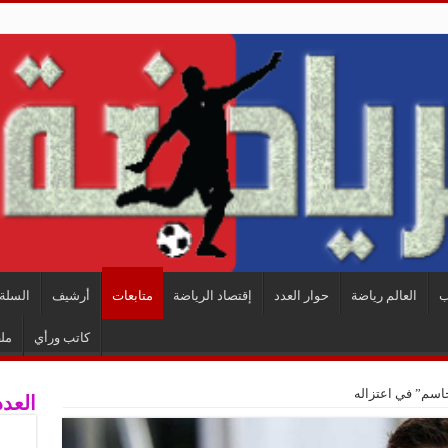
ب
العالم رياضة
حوار العدد
إقتصاد الرياضة
متابعات
أرشيف
السلة 
كاتب ورأي
مل
اسم” في اعتزاله
العدد