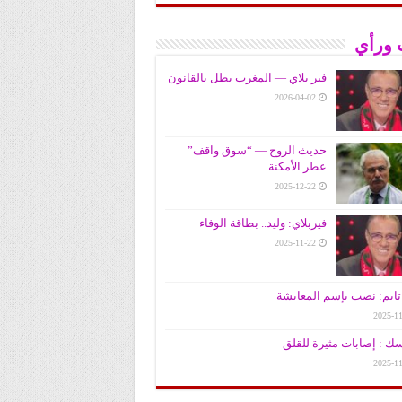
 ورأي
فير بلاي — المغرب بطل بالقانون
2026-04-02
حديث الروح — “سوق واقف”
عطر الأمكنة
2025-12-22
فيربلاي: وليد.. بطاقة الوفاء
2025-11-22
ايم: نصب بإسم المعايشة
2025-11
سك : إصابات مثيرة للقلق
2025-11