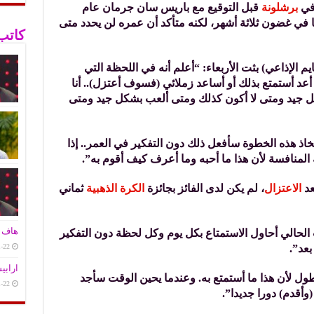
برشلونة
قبل التوقيع مع باريس سان جرمان عام
نتر ميامي العام الماضي، 37 عاما في غضون ثلاثة أشهر، لكنه متأكد أن عمره لن يحدد متى
كاتب
م الإذاعي) بثت الأربعاء: “أعلم أنه في اللحظة التي
 أعد أستمتع بذلك أو أساعد زملائي (فسوف أعتزل).. أنا
 جيد ومتى لا أكون كذلك ومتى ألعب بشكل جيد ومتى
خاذ هذه الخطوة سأفعل ذلك دون التفكير في العمر.. إذا
لمنافسة لأن هذا ما أحبه وما أعرف كيف أقوم به”.
عد
الاعتزال
، لم يكن لدى الفائز بجائزة
الكرة الذهبية
ثماني
هاف ت
 الحالي أحاول الاستمتاع بكل يوم وكل لحظة دون التفكير
عد”.
-22
ارابي
طول لأن هذا ما أستمتع به. وعندما يحين الوقت سأجد
-22
(وأقدم) دورا جديدا”.