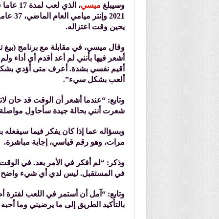
وسيبلغ
ميسي
، الذي لعب لمدة 17 عاما في
2021 وإ
يحين وقت اعتزاله.
وقال ميسي، في مقابلة مع برنامج (بيغ تاي
أشعر فيها بأنني لم أعد أقدم أي أداء ولم
أقيم نفسي بشدة. أعرف متى أؤدي بشكل
ألعب بشكل سيء”.
وتابع: “عندما أشعر أن الوقت قد حان لات
شعرت أنني بحالة جيدة سأحاول مواصلة ا
وبسؤاله عما إذا كان يفكر فيما سيفعله ب
مرات، وهو رقم قياسي، إجابة مباشرة.
وذكر: “لم أفكر في الأمر بعد. في الوقت
في المستقبل. ليس لدي أي شيء واضح ب
وتابع: “آمل أن أستمر في اللعب لفترة أ
بالتأكيد الطريق إلى ما يرضيني وما أحبه 