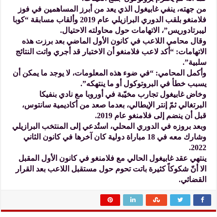
من جهته، ينفي غابيغول الذي يعد من أبرز المساهمين في فوز
فلامنغو بلقب الدوري البرازيلي عام 2019 وألقاب مسابقة “كوبا
ليبرتادوريس”، الاتهامات حول محاولته الاحتيال.
وقال محامي اللاعب في كانون الأول الماضي بعد برزت هذه
الاتهامات: “أكد لاعب فلامنغو أن الاختبار قد أجري واتت النتائج
سلبية”.
وأكمل المحامي: “في ضوء هذه المعلومات، لا يوجد ما يمكن أن
يسبب خطأ في البروتوكول أو ما ينتهكه”.
وخاض غابيغول تجارب مخيّبة في أوروبا مع نادي بنفيكا
البرتغالي ثمّ إنتر الإيطالي، بعدما صعد من أكاديمية سانتوس،
قبل أن ينضم إلى فلامنغو عام 2019.
وبعد بروزه في الدوري المحلي، استُدعي إلى المنتخب البرازيلي
وشارك معه في 18 مباراة دولية كان آخرها في كانون الثاني
2022.
ينتهي عقد غابيغول الحالي مع فلامنغو في كانون الأول المقبل
الا أنّ شكوكاً كثيرة باتت تحوم حول مستقبل اللاعب بعد القرار
القضائي.