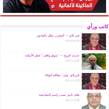
كاتب ورأي
فير بلاي — المغرب بطل بالقانون
2026-04-02
حديث الروح — “سوق واقف” عطر الأمكنة
2025-12-22
فيربلاي: وليد.. بطاقة الوفاء
2025-11-22
هاف تايم: نصب بإسم المعايشة
2025-11-22