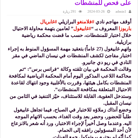
على فحص للمنشطات
admin1
2024-03-26
291 زيارة
أوقف مهاجم نادي
#فلامنغو
البرازيلي
#غابريال
باربوزا
المعروف بـ “
#غابيغول
” لعامين بتهمة محاولة الاحتيال
خلال اختبار للمنشطات، حسب ما قضت محكمة رياضية
برازيلية.
واتهم غابيغول (27 عاماً) بتعقيد مهمة المسؤول المنوط به إجراء
اختبار مفاجئ لكشف المنشطات في نيسان الماضي في مقر
النادي في ريو دي جانيرو.
وقالت المحكمة في بيان تلقته وكالة “فرانس برس”: “تم
محاكمة اللاعب المذكور اليوم أمام المحكمة الرياضية لمكافحة
المنشطات بكامل هيئتها، وقررت بالأغلبية وجود انتهاك لقاعدة
الاحتيال المتعلقة بمكافحة المنشطات”.
وستدخل العقوبة، القابلة للاستئناف، حيّز التنفيذ في الثامن من
نيسان المقبل.
وخضع آنذاك زملاؤه للاختبار في الصباح، فيما تجاهل غابيغول
طلباً للحضور، وحضر بعد وقت الغداء، بحسب الاتهام الموجه
اليه. وعندما وصل أخيراً لإجراء الاختبار، ورد أنه شعر بالانزعاج
لأن أحد المسؤولين رافقه إلى الحمام.
كما أنّه لم يحترم بروتوكول جمع العينات.