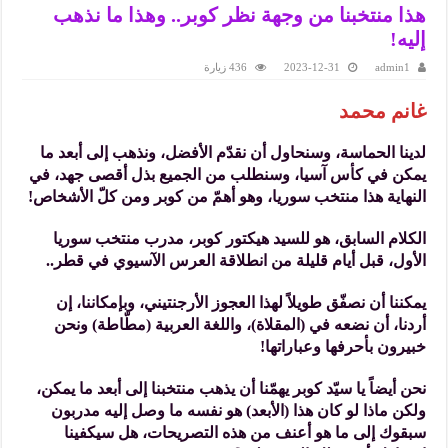
هذا منتخبنا من وجهة نظر كوبر.. وهذا ما نذهب
إليه!
admin1
2023-12-31
436 زيارة
غانم محمد
لدينا الحماسة، وسنحاول أن نقدّم الأفضل، ونذهب إلى أبعد ما
يمكن في كأس آسيا، وسنطلب من الجميع بذل أقصى جهد، في
النهاية هذا منتخب سوريا، وهو أهمّ من كوبر ومن كلّ الأشخاص!
الكلام السابق، هو للسيد هيكتور كوبر، مدرب منتخب سوريا
الأول، قبل أيام قليلة من انطلاقة العرس الآسيوي في قطر..
يمكننا أن نصفّق طويلاً لهذا العجوز الأرجنتيني، وبإمكاننا، إن
أردنا، أن نضعه في (المقلاة)، واللغة العربية (مطّاطة) ونحن
خبيرون بأحرفها وعباراتها!
نحن أيضاً يا سيّد كوبر يهمّنا أن يذهب منتخبنا إلى أبعد ما يمكن،
ولكن ماذا لو كان هذا (الأبعد) هو نفسه ما وصل إليه مدربون
سبقوك إلى ما هو أعنف من هذه التصريحات، هل سيكفينا