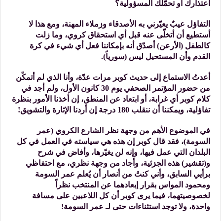
اعتذارك أو تحمّلك المسؤولية؟
التفاؤل عيبٌ يعيّرني به الأصدقاء وزملاء المهنة، ومع هذا لا
أستطيع أن أتخلّى عنه قبل أي استحقاق كروي، وما زلت
كالطفل (الأرعن) أصدّق أنه بإمكاننا فعل أي شيء في كرة
القدم وأن المستحيل ليس (سورياً).
أعدتُ الاستماع إلى حديث كوبر مرات عدّة، وأنا الذي لم أتمكّن
من حضور المؤتمر الصحفي يوم 30 كانون الأول، ولم أجد في
كلام كوبر أي غرابة، أو ابتعاد عن المنطق، إن أخذنا الأمور بنظرة
تفاؤلية، ويمكننا أن ننقلب 180 درجة إن أردنا الإثارة والتشويق!
في الموضوع الأهم من وجهة نظر الشارع الكروي (عمر
السومة)، فقد قال كوبر إن هذه هي سياسته في العمل في كل
البلدان التي عمل فيها، وإنه لن يغيّرها، وأفاض في شرح
و(تقشير) هذه الجزئية، وأجاد من وجهة نظري، مع احتفاظي
برأيي السابق، وأني كنتُ من أنصار أن يُعلم عمر السومة
ومحمود المواس بقرار إبعادهما عن المنتخب نظراً
لخصوصيتهما، فيما يرى كوبر أن كل اللاعبين على مسافة
واحدة، ولا توجد استثناءات حتى لـ عمر السومة!