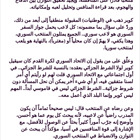
منتخباً قادراً على المنافسة، ويجيد تحقيق التوازن بين الدفاع
والهجوم، بعد قراءة المنافس وتحليل لعبه وإمكانياته.
كوبر ذهب في (الوطنيات) المقبولة منطقياً إلى أبعد من ذلك،
وردّ على سؤال بما مضمونه: كل لاعب يحمل جواز السفر
السوري هو لاعب سوري.. الجميع يمثلون المنتخب السوري،
وهذا يكفي، لا يهمّ إن كان محلياً أو (مغترباً)، بالنهاية هو يلعب
لمنتخب سوريا.
وعلّق على من يقول إن الاتحاد السوري لكرة القدم كان سيقيل
كوبر لولا الشرط الجزائي بعقده: بالنسبة للشرط الجزائي.. في
أول اجتماعاتي مع الاتحاد السوري قلت لهم لو رأيتم أي أمر
لسنا متفقين فيه، أو أي شيء آخر يمكن أن نحل المسألة دون
شروط جزائية.. الشرط الجزائي ليس في قاموسي أبداً.. المهم
ليس كوبر وإنما البلد الذي أعمل معه..
وعن رضاه عن المنتخب قال: ليس صحيحاً تماماً أن يكون
المدرب راضياً عن لاعبيه، لأنه يبحث كل يوم عما هو أحسن،
وأوضح إنه جرّب أموراً كثيراً بحثاً عن الوصول للأفضل، مع
الإشارة إلى قوة المنافسين في آسيا، مؤكداً أن يبحث عن
التوازن والانضباط في المنتخب السوري.