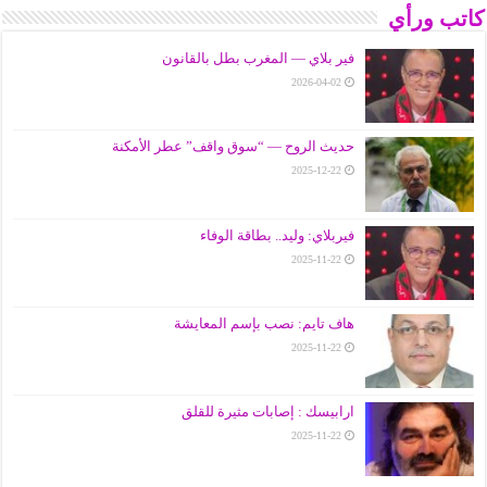
كاتب ورأي
فير بلاي — المغرب بطل بالقانون
2026-04-02
حديث الروح — “سوق واقف” عطر الأمكنة
2025-12-22
فيربلاي: وليد.. بطاقة الوفاء
2025-11-22
هاف تايم: نصب بإسم المعايشة
2025-11-22
ارابيسك : إصابات مثيرة للقلق
2025-11-22