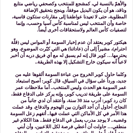
والأهمّ بالنسبة لي، كمشجع للمنتخب وكصحفي رياضي متابع
وناقد، هو أن يكون البديل موفقاً، وينجح بتحقيق الإضافة
المطلوبة، حتى لا تعيدنا عواطفنا إلى مقارنات ستكون قاسية،
خاصة وأن المنتخب ليس لمناسبة كأس آسيا وحسب، وإنما
لتصفيات كأس العالم ولاستحقاقات أخرى أيضاً.
هيكتور كوبر يعتقد أن عدم إخبار السومة أو المواس ليس (قلّة
احترام)، مشيراً إلى أن (عاداتنا) هي التي كبّرت الموضوع، وهو
يحترمها… كوبر قال إنه لم يسبق له مع أي فريق دربه أن أخبر
لاعباً أنه سيكون خارج التشكيل إلا بهذه الطريقة..
وكلما حاول كوبر الخروج من عباءة السومة ألقوها عليه من
جديد، ورداً على سؤال في السياق، قال كوبر: أصبح استبعاد
عمر السومة هو الحدث وليس المنتخب.. أما ملاحظات عمر
السومة على طريقة تدريب كوبر، وإنه يركز على الدفاع فقط،
كان رد كوبر: أدرب منذ 30 سنة، وأعتقد أن لدي جانباً من
النجاح، أحاول أن أجد التوازن بين الهجوم والدفاع، وقد عملت
هذا الأمر في كل الأماكن التي عملت فيها.. أتفهم زعل السومة
وغضبه.. لا يوجد مدرب يعمل في الدفاع فقط.. هذا الكلام غير
منطقي… حاولت أن أعطي فرصة لكل اللاعبين، وأن أبني