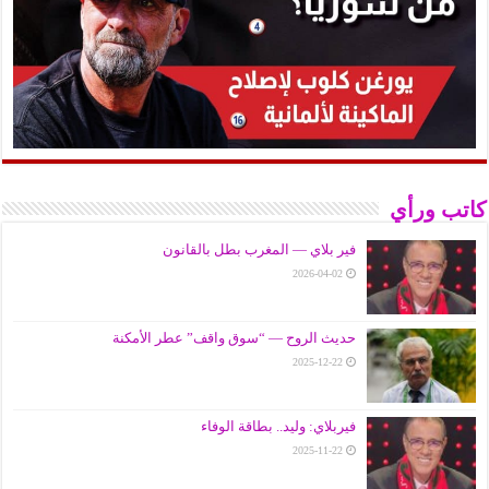
كاتب ورأي
فير بلاي — المغرب بطل بالقانون
2026-04-02
حديث الروح — “سوق واقف” عطر الأمكنة
2025-12-22
فيربلاي: وليد.. بطاقة الوفاء
2025-11-22