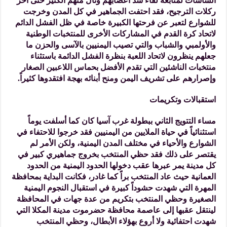
الشاشات لمتابعة لقاء شد أعصابهم ونال منهم الكثير حتى آخر
ركلات الترجيح، فقد احتفت الجماهير في كل المدن وخرجت
للشوارع لتعبر عن فرحتها الكبيرة خاصة في ظل الفشل الدائم
لاتحاد كرة القدم في المشاركات الأخرى للمنتخبات الوطنية
والأولمبي والشباب والتي تصيب اليمنيين بالآسى والحزن ما
جعلهم ينظرون لاتحاد اللعبة بنظرة الفشل الدائمة باستثناء
منتخبات الناشئين التي تقدم الأفضل بحماس اللاعبين الصغار
وإصرارهم على تشريف اليمن ومنح أبنائه بهجة افتقدوها كثيراً.
استقبالات وتكريمات
مساء التتويج الثاني ببطولة غرب آسيا كان كما أسلفت يوماً
استثنائياً في حياة الملايين من اليمنيين فقد خرجوا للاحتفاء في
الشوارع والأحياء في مختلف المدن اليمنية، ولكن الأمر لم
يقتصر على ذلك فقد حظي المنتخب بخروج جماهيري كبير في
كل مدينة يمر عبرها عقب دخولها الحدود اليمنية من الحدود
العمانية حيث عاد المنتخب براً كما غادر، فكانت البداية بمحافظة
المهرة التي شهدت حشوداً كبيرة في استقبال النجوم اليمنية
الصغيرة وحظي المنتخب بتكريم من عدة جهات في المحافظة
لينتقل عقبها إلى عاصمة محافظة حضرموت مدينة المكلا التي
شهدت احتفائية ولا أروع بهؤلاء الأبطال، وحظي المنتخب