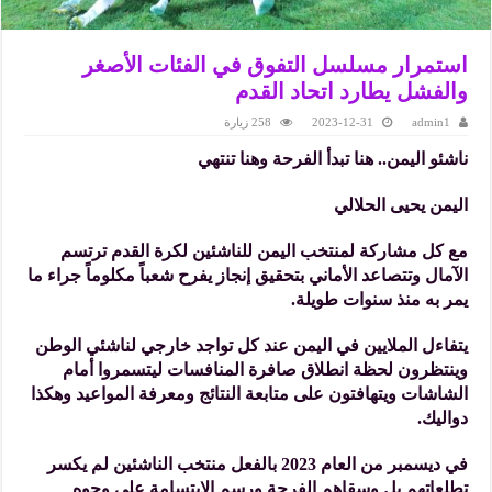
استمرار مسلسل التفوق في الفئات الأصغر
والفشل يطارد اتحاد القدم
admin1
2023-12-31
258 زيارة
ناشئو اليمن.. هنا تبدأ الفرحة وهنا تنتهي
اليمن يحيى الحلالي
مع كل مشاركة لمنتخب اليمن للناشئين لكرة القدم ترتسم
الآمال وتتصاعد الأماني بتحقيق إنجاز يفرح شعباً مكلوماً جراء ما
يمر به منذ سنوات طويلة.
يتفاءل الملايين في اليمن عند كل تواجد خارجي لناشئي الوطن
وينتظرون لحظة انطلاق صافرة المنافسات ليتسمروا أمام
الشاشات ويتهافتون على متابعة النتائج ومعرفة المواعيد وهكذا
دواليك.
في ديسمبر من العام 2023 بالفعل منتخب الناشئين لم يكسر
تطلعاتهم بل وسقاهم الفرحة ورسم الابتسامة على وجوه