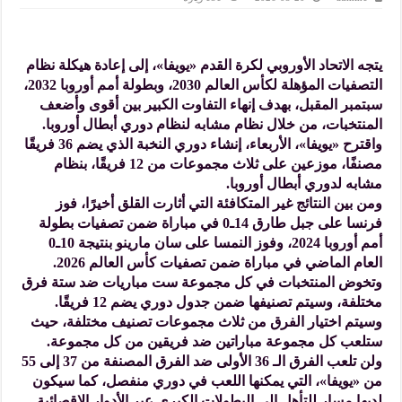
يتجه الاتحاد الأوروبي لكرة القدم «يويفا»، إلى إعادة هيكلة نظام
التصفيات المؤهلة لكأس العالم 2030، وبطولة أمم أوروبا 2032،
سبتمبر المقبل، بهدف إنهاء التفاوت الكبير بين أقوى وأضعف
المنتخبات، من خلال نظام مشابه لنظام دوري أبطال أوروبا.
واقترح «يويفا»، الأربعاء، إنشاء دوري النخبة الذي يضم 36 فريقًا
مصنفًا، موزعين على ثلاث مجموعات من 12 فريقًا، بنظام
مشابه لدوري أبطال أوروبا.
ومن بين النتائج غير المتكافئة التي أثارت القلق أخيرًا، فوز
فرنسا على جبل طارق 14ـ0 في مباراة ضمن تصفيات بطولة
أمم أوروبا 2024، وفوز النمسا على سان مارينو بنتيجة 10ـ0
العام الماضي في مباراة ضمن تصفيات كأس العالم 2026.
وتخوض المنتخبات في كل مجموعة ست مباريات ضد ستة فرق
مختلفة، وسيتم تصنيفها ضمن جدول دوري يضم 12 فريقًا.
وسيتم اختيار الفرق من ثلاث مجموعات تصنيف مختلفة، حيث
ستلعب كل مجموعة مباراتين ضد فريقين من كل مجموعة.
ولن تلعب الفرق الـ 36 الأولى ضد الفرق المصنفة من 37 إلى 55
من «يويفا»، التي يمكنها اللعب في دوري منفصل، كما سيكون
لديها مسار للتأهل إلى البطولات الكبرى عبر الأدوار الإقصائية.