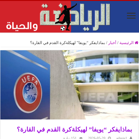
الرئيسية
/
أخبار
/
بماذايفكر “يويفا” لهيكلةكرة القدم في القارة؟
بماذايفكر “يويفا” لهيكلةكرة القدم في القارة؟
admin1
2026-05-20
151 زيارة