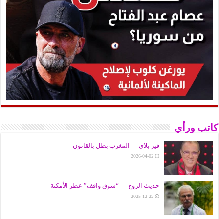
كاتب ورأي
فير بلاي — المغرب بطل بالقانون
2026-04-02
حديث الروح — “سوق واقف” عطر الأمكنة
2025-12-22