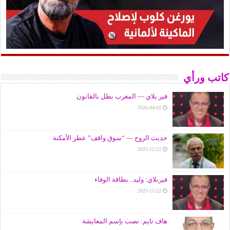
كاتب ورأي
فير بلاي — المغرب بطل بالقانون
2026-04-02
حديث الروح — “سوق واقف” عطر الأمكنة
2025-12-22
فيربلاي: وليد.. بطاقة الوفاء
2025-11-22
هاف تايم: نصب بإسم المعايشة