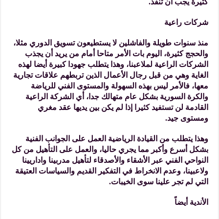
كثيرة يجب أن تنفذ.
شركات راعية
منذ سنوات طويلة والفاشلين لا يستطيعون تسويق الدوري مثلا،
والحجج كثيرة، اليوم بات الأمر متاحا أمام من يريد أن يجذب
الشركات الراعية لملاعبنا، وهذا يتطلب جهودا كبيرة أيضا لهذه
الغاية وهي من قبل رجال الأعمال الذين تربطهم علاقات تجارية
معها، فالأمر ليس بهذه السهولة والمستوى الفني للرياضة
والكرة السورية بشكل عام متهالك جدا، أي الشركة الراعية
القادمة لن تستفيد كثيرا إذا لم يكن بين يديها عقد مغري
ومستوى جيد.
وهذا يتطلب من القيادة الرياضية العمل على الجوانب الفنية
بشكل أسرع وأكبر مما يجري حاليا، والعمل على التأهيل من كل
النواحي الفني عبر الأشقاء والأصدقاء لتأهيل مدربينا واداريينا
ولاعبينا، وعدم الانخراط في التفكير القديم والسياسات العتيقة
التي لم تجر علينا سوى الخيبات.
الأندية أيضاً