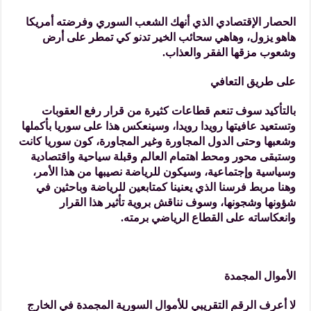
الحصار الإقتصادي الذي أنهك الشعب السوري وفرضته أمريكا
هاهو يزول، وهاهي سحائب الخير تدنو كي تمطر على أرض
وشعوب مزقها الفقر والعذاب.
على طريق التعافي
بالتأكيد سوف تنعم قطاعات كثيرة من قرار رفع العقوبات
وتستعيد عافيتها رويدا رويدا، وسينعكس هذا على سوريا بأكملها
وشعبها وحتى الدول المجاورة وغير المجاورة، كون سوريا كانت
وستبقى محور ومحط اهتمام العالم وقبلة سياحية واقتصادية
وسياسية وإجتماعية، وسيكون للرياضة نصيبها من هذا الأمر،
وهنا مربط فرسنا الذي يعنينا كمتابعين للرياضة وباحثين في
شؤونها وشجونها، وسوف نناقش بروية تأثير هذا القرار
وانعكاساته على القطاع الرياضي برمته.
الأموال المجمدة
لا أعرف الرقم التقريبي للأموال السورية المجمدة في الخارج