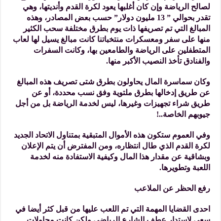
لصالح الرياضة وإن كان أغلبها يعود لكرة القدم وأنديتها، وهي
تقدر بحوالي ” 13 مليون دولار” حسب بعض المصادر، وهذه
المبالغ التي تم تصريفها ذات يوم بطرق مختلفة سحب الكثير
منها على سفر ومعسكرات منتخباتنا كانت مبالغ يسيل لها لعاب
المتطفلين على الرياضة والطامعين بها، وكانت السفرات
والفنادق تأخذ النصيب الأكبر منها.
وكان سماسرة المال يحاولون بطرق شتى تصريف هذه المبالغ
عن طريق إدخالها بطرق ملتوية وفق نسب محددة، أو عن
طريق شراء تجهيزات وغيرها، ليس لخدمة الرياضة بل من أجل
جيوبهم الخاصة..!
وفي العموم ستكون هذه الأموال المتبقية بمتناول الاتحاد الجديد
لكرة القدم الذي طال انتظاره، ومن المفترض أن يتم الإعلان
وبشاقية عن مقدار هذا المال وكيفية الاستفادة منه لخدمة
اللعبة وتطويرها.
رفع الحظر عن الملاعب
احدى القضايا المهمة التي تم اللعب عليها من قبل كثر أيضا في
سعي لاستدار عطف الشارع الرياضي ولكن كانت محاولات