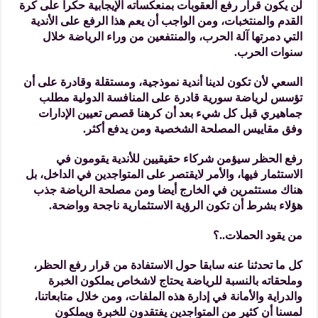
لن يكون قرار رفع العقوبات بمنعكساته الإيجابية حكرا على كرة
القدم والمنتخبات، ومن الواجب أن يعم هذا الرفع على الأندية
التي دمرتها آلة الحرب، والمنتفعين من وراء الرياضة خلال
سنوات الحرب.
السعي لأن تكون لدينا أندية نموذجية، ومستقلة وقادرة على أن
تؤسس لرياضة سورية قادرة على المنافسة الدولية مطلب
جماهيري قبل كل شيء بعد أن كرهنا قصص تعيين الإدارات
وفق مقاييس المصلحة الشخصية ومن يدفع أكثر.
رفع الحظر سيؤمن شركاء حقيقيين للأندية يقومون في
الاستثمار فيها، والأمر لايقتصر على المتواجدين في الداخل، بل
هناك مستثمرين في الخارج أيضا ومن مصلحة الرياضة جذب
هؤلاء بشرط أن تكون الرؤية الاستثمارية ناجحة وواضحة.
من يقود الحملات..؟
كل ما تحدثنا عنه سابقا حول الاستفادة من قرار رفع الحظر،
وملحقاته بالنسبة للرياضة يحتاج لاشخاص يملكون الخبرة
والدراية والأمانة في إدارة هذه الملفات، ومن خلال متابعاتنا،
لمسنا أن كثير من المتواجدين يفتقدون للخبرة ويملكون